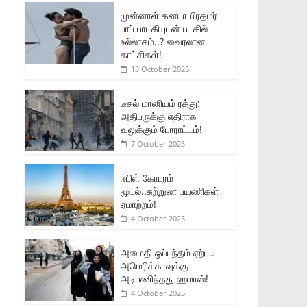
முன்னாள் கனடா பிரதமர்
பாப் பாடகியுடன் படகில்
உல்லாசம்..? வைரலான
காட்சிகள்!
13 October 2025
டீசல் மானியம் ரத்து:
அதிபருக்கு எதிராக
வலுக்கும் போராட்டம்!
7 October 2025
ஈபிள் கோபுரம்
மூடல்..சுற்றுலா பயணிகள்
ஏமாற்றம்!
4 October 2025
அமைதி ஒப்பந்தம் ஏற்பு..
அமெரிக்காவுக்கு
அடிபணிந்தது ஹமாஸ்!
4 October 2025