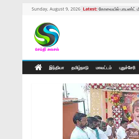
Skip
Sunday, August 9, 2026
Latest:
கோவையில் பாயண்ட் மீ
to
நடைபெற்ற கண்காட்சி
இன்றைய ராசிபலன் – 
content
கோவை வருமான வரி 
ஓய்வூதியர்கள் மாநாடு
செய்திஅலசல்
மாற்று திறனாளிகளுக்
அளவீட்டு முகாம்
கோவை காந்திபார்க் ம
l
திருக்கோவில் திருவிழ
இந்தியா
தமிழ்நாடு
மாவட்டம்
புதுச்சேரி
Seidhialasal
Tamil
Online
NewsPaper