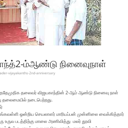
ந்த்2-ம்ஆண்டு நினைவுநாள்
ader-vijayakanths-2nd-anniversary
ைந்ததேமுதிக தலைவர் விஜயகாந்தின் 2-ஆம் ஆண்டு நினைவு நாள்
பாபு தலைமையில் நடைபெற்றது.
ர்
நங்கவள்ளி ஒன்றிய செயலாளர் மாரியப்பன் முன்னிலை வைக்கித்தார்
ரு உருவ படத்திற்கு மாலை அணிவித்து மலர் தூவி