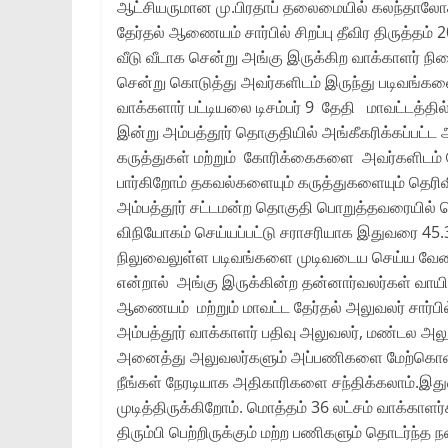
ஆட்சியருமான மு.பிரதாப் தலைமையில் கலந்தாலோச
தேர்தல் ஆணையம் சார்பில் சிறப்பு தீவிர திருத்த
வீடு வீடாக சென்று அங்கு இருக்கிற வாக்காளர் ந
சென்று கொடுத்து அவர்களிடம் இருந்து படிவங்களை
வாக்களார் பட்டியலை டிசம்பர் 9 தேதி மாவட்டத்தி
இன்று அம்பத்தூர் தொகுதியில் அங்கீகரிக்கப்பட்
கருத்துகள் மற்றும் கோரிக்கைகளை அவர்களிடம்
பார்கிறோம் தகவல்களையும் கருத்துகளையும் தெரிவ
அம்பத்தூர் சட்டமன்ற தொகுதி பொறுத்தவரையில் ம
விநியோகம் செய்யப்பட்டு சராசரியாக இதுவரை 45.3
நிலுவைலுள்ள படிவங்களை முடிவடைய செய்ய வேண்டு
என்றால் அங்கு இருக்கின்ற தன்னார்வலர்கள் வாய
ஆணையம் மற்றும் மாவட்ட தேர்தல் அலுவலர் சார்பில்
அம்பத்தூர் வாக்காளர் பதிவு அலுவலர், மண்டல அலு
அனைத்து அலுவலர்களும் அப்பணிகளை மேற்கொண்டு
நீங்கள் நேரடியாக அதிகாரிகளை சந்திக்கலாம்.இத
முடித்திருக்கிறோம். மொத்தம் 36 லட்சம் வாக்காள
திரும்பி பெற்றிருக்கும் மற்ற பணிகளும் தொடர்ந்த