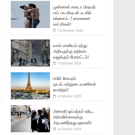
முன்னாள் கனடா பிரதமர்
பாப் பாடகியுடன் படகில்
உல்லாசம்..? வைரலான
காட்சிகள்!
13 October 2025
டீசல் மானியம் ரத்து:
அதிபருக்கு எதிராக
வலுக்கும் போராட்டம்!
7 October 2025
ஈபிள் கோபுரம்
மூடல்..சுற்றுலா பயணிகள்
ஏமாற்றம்!
4 October 2025
அமைதி ஒப்பந்தம் ஏற்பு..
அமெரிக்காவுக்கு
அடிபணிந்தது ஹமாஸ்!
4 October 2025