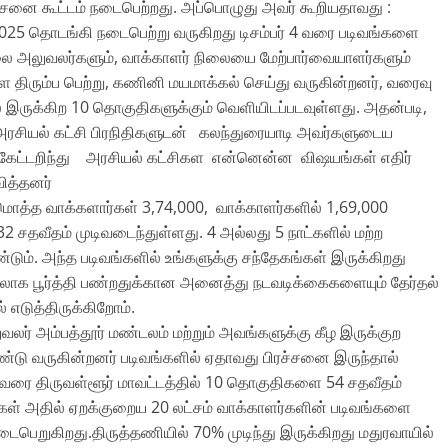
னை கூட்டம் நடைபெற்றது. அப்பொழுது அவர் கூறியதாவது :
ம் 2025 தொடங்கி நடைபெற்று வருகிறது டிசம்பர் 4 வரை படிவங்களை
ிலை அலுவலர்களும், வாக்காளர் நிலையை மேற்பார்வையாளர்களும்
 திரும்ப பெற்று, கணினி மயமாக்கல் செய்து வருகின்றனர், வரைவு
ல் இருக்கிற 10 தொகுதிகளுக்கும் வெளியிடப்படவுள்ளது. அதன்படி,
ட அரசியல் கட்சி பிரநிதிகளுடன் கலந்துரையாடி அவர்களுடைய
 கேட்டறிந்து அரசியல் கட்சிகள என்னென்ன விஷயங்கள் எதிர்
ித்தனர்
ொத்த வாக்களார்கள் 3,74,000, வாக்காளர்களில் 1,69,000
2 சதவீதம் முடிவடைந்துள்ளது. 4 அல்லது 5 நாட்களில் மற்ற
ம். அந்த படிவங்களில் உங்களுக்கு சந்தேகங்கள் இருக்கிறது
ிலாக பூர்த்தி பண்றதுக்கான அனைத்து நடவடிக்கைகளையும் தேர்தல்
 எடுத்திருக்கிறோம்.
வலர் அம்பத்தூர் மண்டலம் மற்றும் அவங்களுக்கு கீழ இருக்குற
 வருகின்றனர் படிவங்களில் ஏதாவது பிரச்சனை இருந்தால்
ுவரை திருவள்ளூர் மாவட்டத்தில் 10 தொகுதிகளை 54 சதவீதம்
ர்கள் அதில் ஏறக்குறைய 20 லட்சம் வாக்காளர்களின் படிவங்களை
 நடைபெறுகிறது.திருத்தணியில் 70% முடிந்து இருக்கிறது மதுரவாயில்