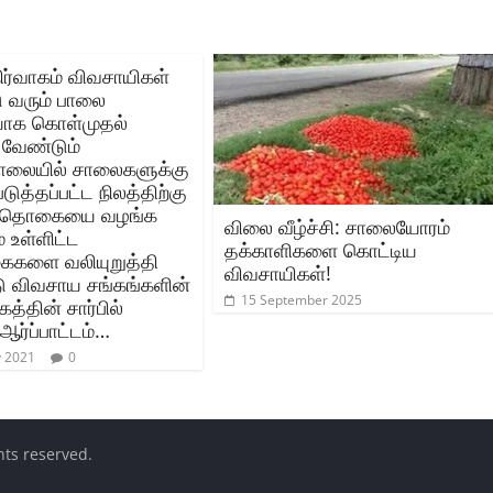
ிர்வாகம் விவசாயிகள்
 வரும் பாலை
யாக கொள்முதல்
 வேண்டும்
ாலையில் சாலைகளுக்கு
ுத்தப்பட்ட நிலத்திற்கு
டு தொகையை வழங்க
விலை வீழ்ச்சி: சாலையோரம்
 உள்ளிட்ட
தக்காளிகளை கொட்டிய
ைகளை வலியுறுத்தி
விவசாயிகள்!
டு விவசாய சங்கங்களின்
15 September 2025
கத்தின் சார்பில்
ர்ப்பாட்டம்…
y 2021
0
ghts reserved.