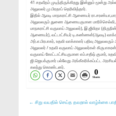
41 சதவீதம் முடிந்திருக்கிறது இன்னும் மூன்று அல்ல
அலுவலர் மு.பிரதாப் தெரிவித்தார்.
இதில் ஆவடி மாநகராட்சி ஆணையர் ரா.சரண்யா,மாநகர
அலுவலரும் துணை ஆணையருமான மாரிச்செல்வி, உத
மாநகராட்சி வருவாய் அலுவலர்), இ.ஜீவிதா (திருநின்
ஆணையர்), வட்டாட்சியர் டி.கண்ணன்(ஆவடி) வாக்
அர்.எ.பிரபாகர், உதவி வாக்காளர் பதிவு அலுவலரும் 
அலுவலர் / உதவி‌ வருவாய் அலுவலர்கள் கிருபாகரன
வருவாய் கோட்டாட்சியருமான எம்.சதீஷ் குமார், உத
ஜி.ஜெயக்குமார் பல்வேறு அங்கீகரிக்கப்பட்ட அரசியல
கலந்து கொண்டனர்.
0
Shares
←
சிறு வயதில் செய்த தவறால் வாழ்க்கை பாத