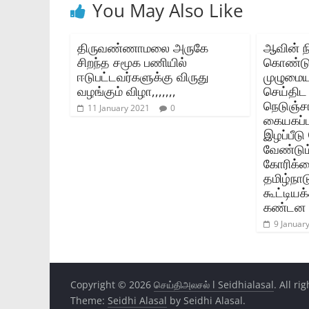
You May Also Like
திருவண்ணாமலை அருகே
ஆவின் ந
சிறந்த சமூக பணியில்
கொண்டு
ஈடுபட்டவர்களுக்கு விருது
முழுமை
வழங்கும் விழா,,,,,,,
செய்திட
நெடுஞ்ச
11 January 2021
0
கையகப்பட
இழப்பீ
வேண்டும்
கோரிக்க
தமிழ்நா
கூட்டியக்
கண்டன ஆ
9 Januar
Copyright © 2026
செய்திஅலசல் l Seidhialasal
. All ri
Theme:
Seidhi Alasal
by Seidhi Alasal.