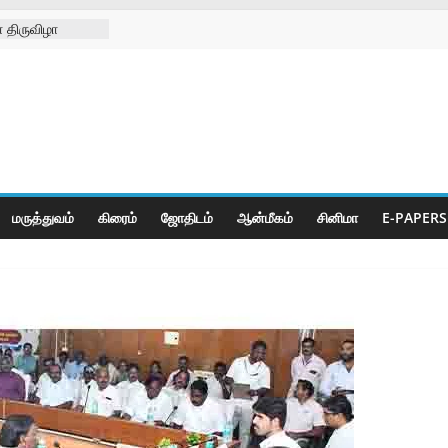
 திருவிழா
்ற
்கள் நல
ிலில்
றித்து
ெட் போட்டிகள்
மருத்துவம்
கிரைம்
ஜோ‌திட‌ம்
ஆன்மீகம்
சினிமா
E-PAPERS