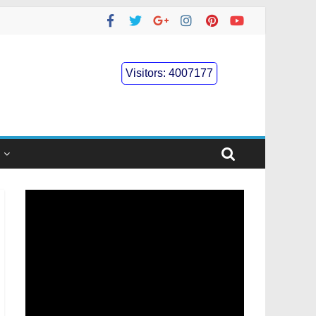
Visitors:
4007177