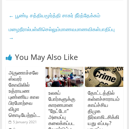
←
பூண்டி சத்தியமூர்த்தி சாகர் நீர்த்தேக்கம்
மழைநீரால்பள்ளிசெல்லும்மாணவமாணவிகள்பாதிப்பு
→
You May Also Like
அருணாச்சலே
ஸ்வரர்
கோவிலில்
உத்ராயண
உலகப்
தோட்டத்தில்
புண்ணிய கால
போர்களுக்கு
கள்ளச்சாராயம்
பிரமோற்சவ
காரணமான
காய்ச்சிய
விழா
“நேட்டோ”
திமுக
கொடியேற்றம்…
அமைப்பு
நிர்வாகி..சிக்கி
கலைக்கப்பட
யது எப்படி?
5 January 2021
வேண்டும் :
பரபரப்பு