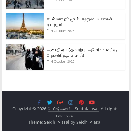
ஈபிள் கோபுரம் மூடல்..சுற்றுலா பயணிகள்
ஏமாற்றம்!
4 October 2025
அமைதி ஒப்பந்தம் ஏற்பு.. அமெரிக்காவுக்கு
அடிபணிந்தது ஹமாஸ்!
4 October 2025
Copyright © 2026
செய்திஅலசல் l Seidhialasal
. All rights
reserved.
Theme:
Seidhi Alasal
by Seidhi Alasal.