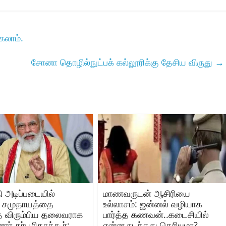
கலாம்.
சோனா தொழில்நுட்பக் கல்லூரிக்கு தேசிய விருது
→
ி அடிப்படையில்
மாணவருடன் ஆசிரியை
வ சமுதாயத்தை
உல்லாசம்: ஜன்னல் வழியாக
்த விரும்பிய தலைவராக
பார்த்த கணவன்..கடைசியில்
ர் கர்பூரிதாக்கூர்:
என்ன நடந்தது தெரியுமா?