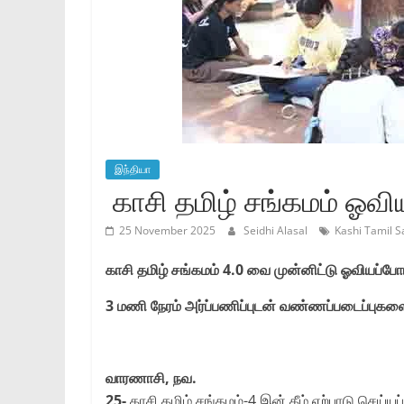
இந்தியா
காசி தமிழ் சங்கமம் ஓவிய
25 November 2025
Seidhi Alasal
Kashi Tamil 
காசி
தமிழ்
சங்கமம்
4.0
வை
முன்னிட்டு
ஓவியப்போட
3
மணி
நேரம்
அர்ப்பணிப்புடன்
வண்ணப்படைப்புகள
வாரணாசி,
நவ.
25-
காசி தமிழ் சங்கமம்-4 இன் கீழ் ஏற்பாடு செய்யப