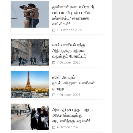
முன்னாள் கனடா பிரதமர்
பாப் பாடகியுடன் படகில்
உல்லாசம்..? வைரலான
காட்சிகள்!
13 October 2025
டீசல் மானியம் ரத்து:
அதிபருக்கு எதிராக
வலுக்கும் போராட்டம்!
7 October 2025
ஈபிள் கோபுரம்
மூடல்..சுற்றுலா பயணிகள்
ஏமாற்றம்!
4 October 2025
அமைதி ஒப்பந்தம் ஏற்பு..
அமெரிக்காவுக்கு
அடிபணிந்தது ஹமாஸ்!
4 October 2025