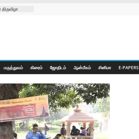
 திருவிழா
்ற
்கள் நல
ிலில்
றித்து
ெட் போட்டிகள்
மருத்துவம்
கிரைம்
ஜோ‌திட‌ம்
ஆன்மீகம்
சினிமா
E-PAPERS