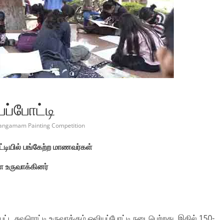
ப்போட்டி
Sangamam Painting Competition
்டியில்
பங்கேற்ற
மாணவர்கள்
ை
உருவாக்கினர்
்பட்ட சுவரொட்டி உருவாக்கும் ஓவியப்போட்டி நடைபெற்றது. இதில் 150-