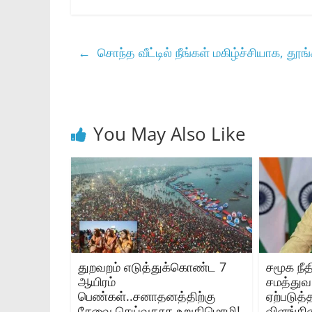
←
சொந்த வீட்டில் நீங்கள் மகிழ்ச்சியாக, தூங்
You May Also Like
துறவறம் எடுத்துக்கொண்ட 7
சமூக நீத
ஆயிரம்
சமத்து
பெண்கள்..சனாதனத்திற்கு
ஏற்படுத
சேவை செய்வதாக உறுதிமொழி!
விளங்கினா