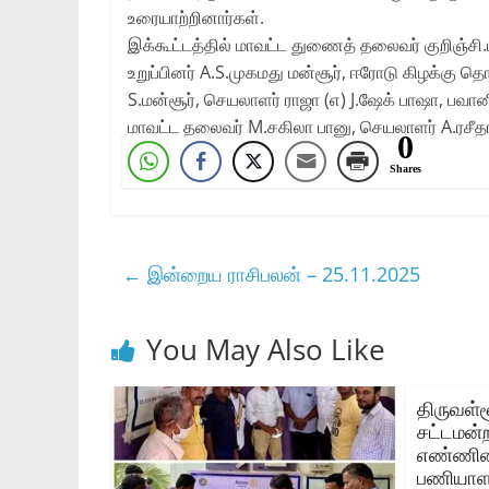
உரையாற்றினார்கள்.
இக்கூட்டத்தில் மாவட்ட துணைத் தலைவர் குறிஞ்சி.
உறுப்பினர் A.S.முகமது மன்சூர், ஈரோடு கிழக்கு 
S.மன்சூர், செயலாளர் ராஜா (எ) J.ஷேக் பாஷா, பவா
மாவட்ட தலைவர் M.சகிலா பானு, செயலாளர் A.ரசீ
0
Shares
←
இன்றைய ராசிபலன் – 25.11.2025
You May Also Like
திருவள்ள
சட்டமன்
எண்ணிகை
பணியாளர