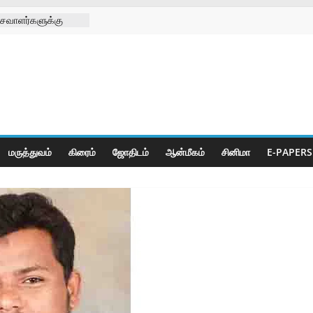
சவாளர்களுக்கு
 சங்க
டு
க்கு செயற்கை கால்
 முனிஸ்வரன்
ிழா
ீடியா சார்பாக
ி
மருத்துவம்
கிரைம்
ஜோ‌திட‌ம்
ஆன்மீகம்
சினிமா
E-PAPERS