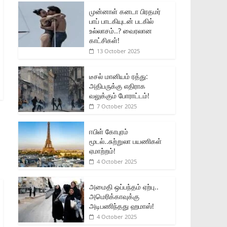
முன்னாள் கனடா பிரதமர்
பாப் பாடகியுடன் படகில்
உல்லாசம்..? வைரலான
காட்சிகள்!
13 October 2025
டீசல் மானியம் ரத்து:
அதிபருக்கு எதிராக
வலுக்கும் போராட்டம்!
7 October 2025
ஈபிள் கோபுரம்
மூடல்..சுற்றுலா பயணிகள்
ஏமாற்றம்!
4 October 2025
அமைதி ஒப்பந்தம் ஏற்பு..
அமெரிக்காவுக்கு
அடிபணிந்தது ஹமாஸ்!
4 October 2025