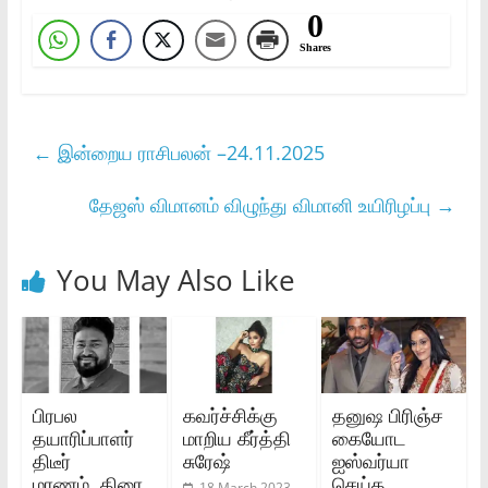
0
Shares
←
இன்றைய ராசிபலன் –24.11.2025
தேஜஸ் விமானம் விழுந்து விமானி உயிரிழப்பு
→
You May Also Like
பிரபல
கவர்ச்சிக்கு
தனுஷ பிரிஞ்ச
தயாரிப்பாளர்
மாறிய கீர்த்தி
கையோட
திடீர்
சுரேஷ்
ஐஸ்வர்யா
மரணம்..திரை
செய்த
18 March 2023