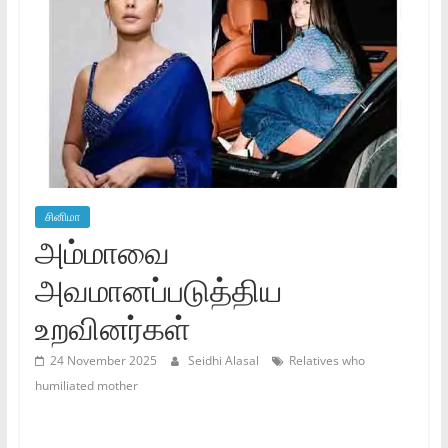
சினிமா
அம்மாவை
அவமானப்படுத்திய
உறவினர்கள்
24 November 2025
Seidhi Alasal
Relatives who
humiliated mother