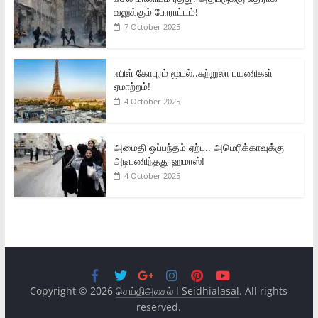
வலுக்கும் போராட்டம்!
7 October 2025
ஈபிள் கோபுரம் மூடல்..சுற்றுலா பயணிகள்
ஏமாற்றம்!
4 October 2025
அமைதி ஒப்பந்தம் ஏற்பு.. அமெரிக்காவுக்கு
அடிபணிந்தது ஹமாஸ்!
4 October 2025
Copyright © 2026
செய்திஅலசல் l Seidhialasal
. All rights
reserved.