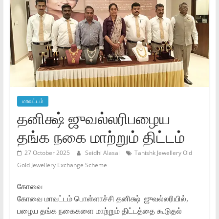
மாவட்டம்
தனிக்ஷ் ஜுவல்லரிபழைய
தங்க நகை மாற்றும் திட்டம்
27 October 2025
Seidhi Alasal
Tanishk Jewellery Old
Gold Jewellery Exchange Scheme
கோவை
கோவை மாவட்டம் பொள்ளாச்சி தனிக்ஷ் ஜுவல்லரியில்,
பழைய தங்க நகைகளை மாற்றும் திட்டத்தை கூடுதல்