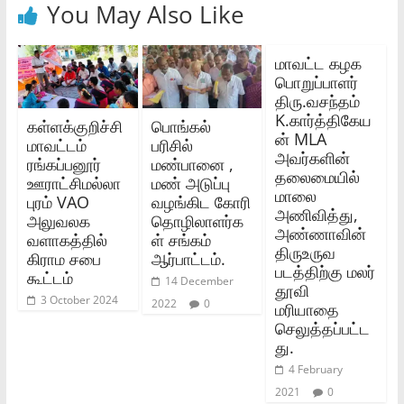
You May Also Like
மாவட்ட கழக
பொறுப்பாளர்
திரு.வசந்தம்
K.கார்த்திகேய
கள்ளக்குறிச்சி
பொங்கல்
ன் MLA
மாவட்டம்
பரிசில்
அவர்களின்
ரங்கப்பனூர்
மண்பானை ,
தலைமையில்
ஊராட்சிமல்லா
மண் அடுப்பு
மாலை
புரம் VAO
வழங்கிட கோரி
அணிவித்து,
அலுவலக
தொழிலாளர்க
அண்ணாவின்
வளாகத்தில்
ள் சங்கம்
திருஉருவ
கிராம சபை
ஆர்பாட்டம்.
படத்திற்கு மலர்
கூட்டம்
14 December
தூவி
3 October 2024
2022
0
மரியாதை
செலுத்தப்பட்ட
து.
4 February
2021
0