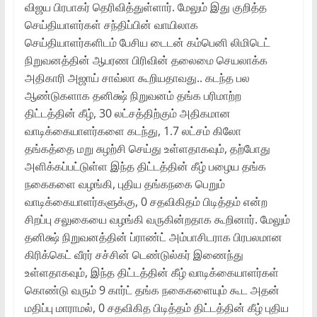
விஜய பிரபாகர் தெரிவித்துள்ளார். மேலும் இது குறித்த
செய்தியாளர்கள் சந்திப்பின் வாயிலாக
செய்தியாளர்களிடம் பேசிய டைடன் கம்பெனி லிமிடெட்
நிறுவனத்தின் ஆபரண பிரிவின் தலைமை செயலாக்க
அதிகாரி அஜாய் சாவ்லா கூறியதாவது.. கடந்த பல
ஆண்டுகளாக தனிக்ஷ் நிறுவனம் தங்க பரிமாற்ற
திட்டத்தின் கீழ், 30 லட்சத்திற்கும் அதிகமான
வாடிக்கையாளர்களை கடந்து, 1.7 லட்சம் கிலோ
தங்கத்தை மறு சுழற்சி செய்து உள்ளதாகவும், தற்போது
அளிக்கப்பட்டுள்ள இந்த திட்டத்தின் கீழ் பழைய தங்க
நகைகளை வழங்கி, புதிய தங்கநகை பெறும்
வாடிக்கையாளர்களுக்கு, 0 சதவிகிதம் பிடித்தம் என்ற
சிறப்பு சலுகையை வழங்கி வருகின்றதாக கூறினார். மேலும்
தனிக்ஷ் நிறுவனத்தின் ப்ராண்ட் அம்பாசிடராக பிரபலமான
கிரிக்கெட் வீரர் சச்சின் டெண்டுல்கர் இணைந்து
உள்ளதாகவும், இந்த திட்டத்தின் கீழ் வாடிக்கையாளர்கள்
கொண்டு வரும் 9 கார்ட் தங்க நகைகளையும் கூட அதன்
மதிப்பு மாராமல், 0 சதவிகித பிடித்தம் திட்டத்தின் கீழ் புதிய