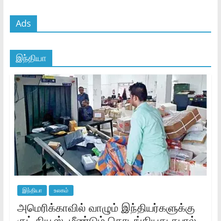
Ads
இந்தியா
இந்தியா
உலகம்
அமெரிக்காவில் வாழும் இந்தியர்களுக்கு
குட் நியூஸ்..மீண்டும் தொடங்கியது தபால்