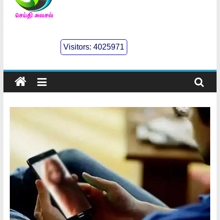
செய்திஅலசல்
l
Visitors:
4025971
Seidhialasal
Tamil
Online
NewsPaper