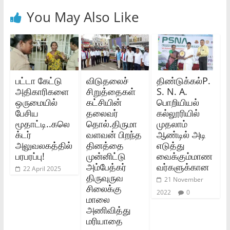
You May Also Like
பட்டா கேட்டு
விடுதலைச்
திண்டுக்கல்P.
அதிகாரிகளை
சிறுத்தைகள்
S. N. A.
ஒருமையில்
கட்சியின்
பொறியியல்
பேசிய
தலைவர்
கல்லூரியில்
மூதாட்டி..கலெ
தொல்.திருமா
முதலாம்
க்டர்
வளவன் பிறந்த
ஆண்டில் அடி
அலுவலகத்தில்
தினத்தை
எடுத்து
பரபரப்பு!
முன்னிட்டு
வைக்கும்மாண
அம்பேத்கர்
வர்களுக்கான
22 April 2025
திருவுருவ
21 November
சிலைக்கு
2022
0
மாலை
அணிவித்து
மரியாதை