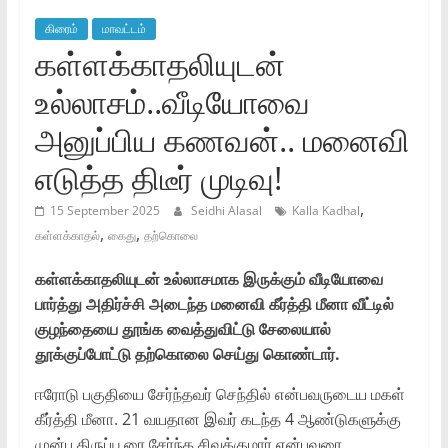
கிரைம்
மாவட்டம்
கள்ளக்காதலியுடன்
உல்லாசம்..வீடியோவை
அனுப்பிய கணவன்.. மனைவி
எடுத்த திடீர் முடிவு!
,
15 September 2025
Seidhi Alasal
Kalla Kadhal
,
,
கள்ளக்காதல்
கைது
தற்கொலை
கள்ளக்காதலியுடன் உல்லாசமாக இருக்கும் வீடியோவை
பார்த்து அதிர்ச்சி அடைந்த மனைவி கீர்த்தி மீனா வீட்டில்
குழந்தையை தூங்க வைத்துவிட்டு சேலையால்
தூக்குப்போட்டு தற்கொலை செய்து கொண்டார்.
ஈரோடு பகுதியை சேர்ந்தவர் செந்தில் என்பவருடைய மகள்
கீர்த்தி மீனா. 21 வயதான இவர் கடந்த 4 ஆண்டுகளுக்கு
முன்பு திருப்பூரை சேர்ந்த சிவக்குமார் என்பவரை