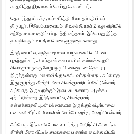
காதலித்து திருமணம் செய்து கொண்டார்.
தொடர்ந்து சிவக்குமார்- கீர்த்தி மீனா தம்பதியினர்
திருப்பூர், இடுவம்பாளையம், சிவசக்தி நகர் 2-வது வீதியில்
சந்தோசமாக குடும்பம் நடத்தி வந்தனர். இப்பொது இந்த
தம்பதிக்கு 2 வயதில் பெண் குழந்தை உள்ளது.
இந்நிலையில், சந்தோஷமான வாழ்க்கையில் பெண்
புகுந்துள்ளார்,அவர்தான் கணவனின் கள்ளக்காதலி
சிவக்குமாருக்கு வேறு ஒரு பெண்ணுடன் தொடர்பு
இருந்துள்ளது மனைவிக்கு தெரியவந்துள்ளது . அப்போது
இது குறித்து கீர்த்தி மீனா சிவக்குமாரிடம் கேட்டுள்ளார்.
அப்போது இருவருக்கும் இடையே தகராறு அடிக்கடி
ஏற்பட்டுள்ளது. இந்நிலையில், சிவக்குமார்
கள்ளக்காதலியுடன் உல்லாசமாக இருக்கும் வீடியோவை
மனைவி கீர்த்தி மீனாவின் செல்போனுக்கு அனுப்பியுள்ளார்.
அப்போது இந்த வீடியோவை பார்த்து அதிர்ச்சி அடைந்த
கீர்த்தி மீனா வீட்டில் குழந்தையை தூங்க வைத்துவிட்டு