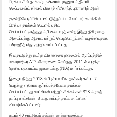
பிரக்யா சிங் தாக்கூர்முன்னாள் ராணுவ அதிகாரி
லெப்டினன்ட் கர்னல் பிரசாத் ஸ்ரீகாந்த் புரோஹித் ஆவர்,
குண்டுவெடிப்பில் பயன்படுத்தப்பட்ட மோட்டார் சைக்கிள்
பிரக்யா தாக்கூர் பெயரில் பதிவு
செய்யப்பட்டிருந்தது.அபினவ் பாரத் என்ற இந்து தீவிரவாத
அமைப்புக்கு ஆதரவு மற்றும் வெடிபொருட்கள் வழங்கியதாக
புரோஹித் மீது குற்றம் சாட்டப்பட்டது.
இதையடுத்து நடந்த விசாரணை நிலையில் ஆரம்பத்தில்
மகாராஷ்டிர ATS விசாரணை செய்தது.2011-ல் வழக்கு
தேசிய புலனாய்வு முகமைக்கு (NIA) மாற்றப்பட்டது.
இதையடுத்து 2018-ல் பிரக்யா சிங் தாக்கூர் உள்பட 7
பேருக்கு எதிராக குற்றப்பத்திரிகை தாக்கல்
செய்யப்பட்டது.சாட்சிகள் மற்றும் சிக்கல்கள்,323 அரசுத்
தரப்பு சாட்சிகள், 8 பாதுகாப்புத் தரப்பு சாட்சிகள்
விசாரிக்கப்பட்டனர்.
சுமார் 40 சாட்சிகள் தங்கள் வாக்குமூலத்தை