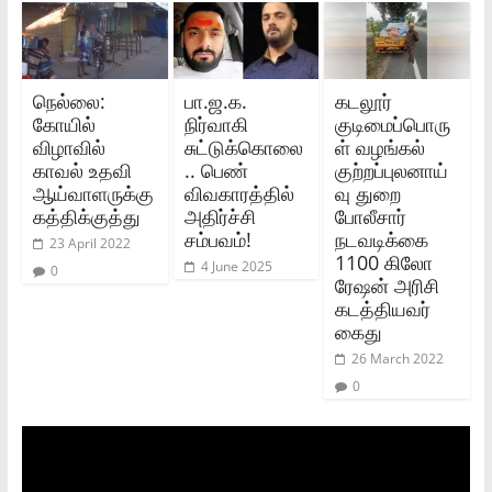
நெல்லை:
பா.ஜ.க.
கடலூர்
கோயில்
நிர்வாகி
குடிமைப்பொரு
விழாவில்
சுட்டுக்கொலை
ள் வழங்கல்
காவல் உதவி
.. பெண்
குற்றப்புலனாய்
ஆய்வாளருக்கு
விவகாரத்தில்
வு துறை
கத்திக்குத்து
அதிர்ச்சி
போலீசார்
சம்பவம்!
நடவடிக்கை
23 April 2022
1100 கிலோ
4 June 2025
0
ரேஷன் அரிசி
கடத்தியவர்
கைது
26 March 2022
0