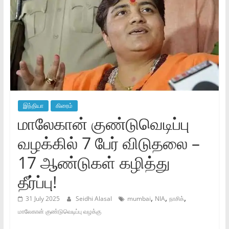
இந்தியா
கிரைம்
மாலேகான் குண்டுவெடிப்பு
வழக்கில் 7 பேர் விடுதலை –
17 ஆண்டுகள் கழித்து
தீர்ப்பு!
,
,
,
31 July 2025
Seidhi Alasal
mumbai
NIA
நாசிக்
மாலேகான் குண்டுவெடிப்பு வழக்கு