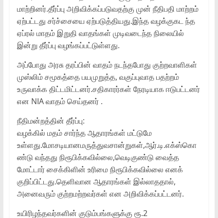
மாற்றினர்.தீர்ப்பு அறிவிக்கப்படுவதற்கு முன் நீதிபதி மாற்றம்
ஏற்பட்டது சர்ச்சையை ஏற்படுத்தியது.இந்த வழக்குகட ந்த
ஏப்ரல் மாதம் இறுதி வாதங்கள் முடிவடைந்த நிலையில்
இன்று தீர்ப்பு வழங்கப்பட்டுள்ளது.
அப்போது அரசு தரப்பின் வாதம் நடந்தபோது குற்றவாளிகள்
முஸ்லிம் சமூகத்தை பயமுறுத்த, வகுப்புவாத பதற்றம்
உருவாக்க திட்டமிட்டனர்.சதிகாரர்கள் நேரடியாக ஈடுபட்டனர்
என NIA வாதம் செய்தனர் .
நீதிமன்றத்தின் தீர்ப்பு:
வழக்கில் மதம் சார்ந்த ஆதாரங்கள் மட்டுமே
உள்ளது.மோசடியானமருத்துவசான்றுகள்,ஆர்.டி.எக்ஸ்கொ
ண்டு வந்தது நிரூபிக்கவில்லை,வெடிகுண்டு வைத்த
மோட்டார் சைக்கிளின் உரிமை நிரூபிக்கவில்லை எனக்
குறிப்பிட்டது.தெளிவான ஆதாரங்கள் இல்லாததால்,
அனைவரும் குற்றமற்றவர்கள் என அறிவிக்கப்பட்டனர்.
உயிரிழந்தவர்களின் குடும்பங்களுக்கு ரூ.2