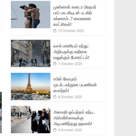
முன்னாள் கனடா பிரதமர்
பாப் பாடகியுடன் படகில்
உல்லாசம்..? வைரலான
காட்சிகள்!
13 October 2025
டீசல் மானியம் ரத்து:
அதிபருக்கு எதிராக
வலுக்கும் போராட்டம்!
7 October 2025
ஈபிள் கோபுரம்
மூடல்..சுற்றுலா பயணிகள்
ஏமாற்றம்!
4 October 2025
அமைதி ஒப்பந்தம் ஏற்பு..
அமெரிக்காவுக்கு
அடிபணிந்தது ஹமாஸ்!
4 October 2025