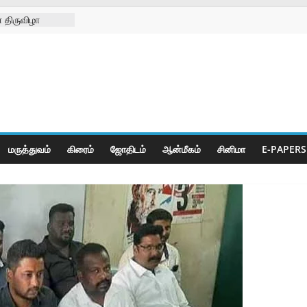
 திருவிழா
்ற
்கள் நல
ிலில்
றித்து
ெட் போட்டிகள்
மருத்துவம்
கிரைம்
ஜோ‌திட‌ம்
ஆன்மீகம்
சினிமா
E-PAPERS