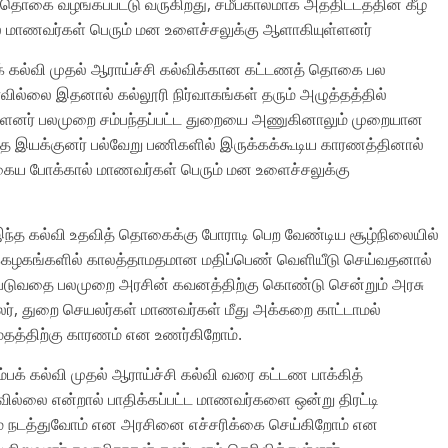
ொகை வழங்கப்பட்டு வருகிறது, சமீபகாலமாக அத்திட்டத்தின் கீழ்
ல் மாணவர்கள் பெரும் மன உளைச்சலுக்கு ஆளாகியுள்ளனர்
்பக் கல்வி முதல் ஆராய்ச்சி கல்விக்கான கட்டணத் தொகை பல
ில்லை இதனால் கல்லூரி நிர்வாகங்கள் தரும் அழுத்தத்தில்
்ளனர் பலமுறை சம்பந்தப்பட்ட துறையை அணுகினாலும் முறையான
்த இயக்குனர் பல்வேறு பணிகளில் இருக்கக்கூடிய காரணத்தினால்
தகைய போக்கால் மாணவர்கள் பெரும் மன உளைச்சலுக்கு
்த கல்வி உதவித் தொகைக்கு போராடி பெற வேண்டிய சூழ்நிலையில்
லைக்கழகங்களில் காலத்தாமதமான மதிப்பெண் வெளியீடு செய்வதனால்
்படுவதை பலமுறை அரசின் கவனத்திற்கு கொண்டு சென்றும் அரசு
 துறை செயலர்கள் மாணவர்கள் மீது அக்கறை காட்டாமல்
தத்திற்கு காரணம் என உணர்கிறோம்.
க் கல்வி முதல் ஆராய்ச்சி கல்வி வரை கட்டண பாக்கித்
லை என்றால் பாதிக்கப்பட்ட மாணவர்களை ஒன்று திரட்டி
் நடத்துவோம் என அரசினை எச்சரிக்கை செய்கிறோம் என