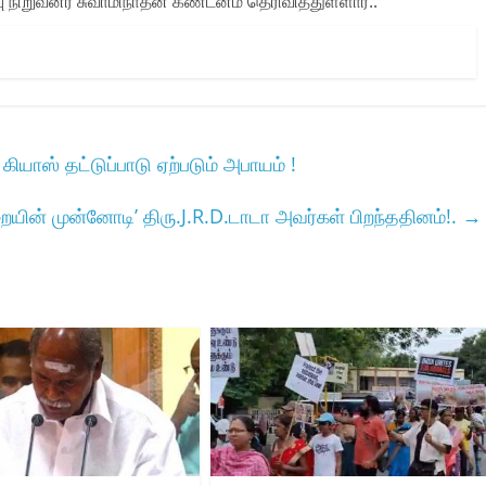
ு நிறுவனர் சுவாமிநாதன் கண்டனம் தெரிவித்துள்ளார்..
ியாஸ் தட்டுப்பாடு ஏற்படும் அபாயம் !
யின் முன்னோடி’ திரு.J.R.D.டாடா அவர்கள் பிறந்ததினம்!.
→