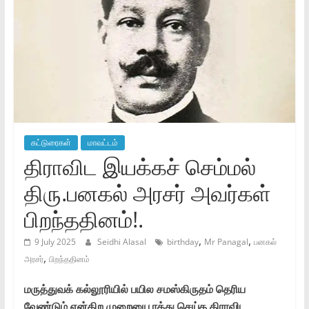
கட்டுரைகள்
மாவட்டம்
திராவிட இயக்கச் செம்மல்
திரு.பனகல் அரசர் அவர்கள்
பிறந்ததினம்!.
,
,
9 July 2025
Seidhi Alasal
birthday
Mr Panagal
பனகல்
,
அரசர்
பிறந்ததினம்
மருத்துவக் கல்லூரியில் பயில சமஸ்கிருதம் தெரிய
வேண்டும் என்கிற முறையை ரத்து செய்த திராவிட