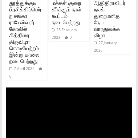
தூத்துக்குடி
மக்கள் குறை
ஆதிதிராவிடர்
பிரசித்திப்பெற்
தீர்க்கும் நாள்
நலத்
ற சங்கர
கூட்டம்
துறைமனித
ராமேஸ்வரர்
நடைபெற்றது
நேய
கோவில்
வாரதுவக்க
28 February
சித்திரை
விழா
2023
0
திருவிழா
27 January
கொடியேற்றம்
2026
இன்று காலை
நடைபெற்றது
7 April 2022
0