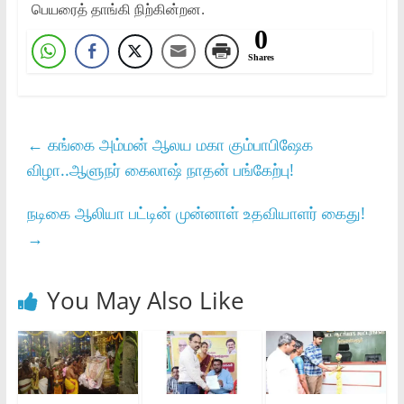
பெயரைத் தாங்கி நிற்கின்றன.
0
Shares
←
கங்கை அம்மன் ஆலய மகா கும்பாபிஷேக
விழா..ஆளுநர் கைலாஷ் நாதன் பங்கேற்பு!
நடிகை ஆலியா பட்டின் முன்னாள் உதவியாளர் கைது!
→
You May Also Like