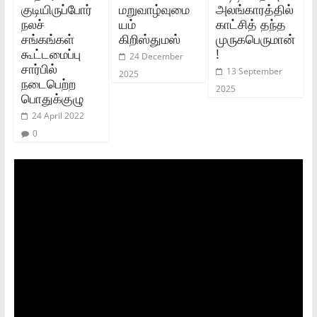
குடியிருப்போர்
மறுவாழ்வுமை
அலங்காரத்தில்
நலச்
யம்
காட்சித் தந்த
சங்கங்கள்
கிறிஸ்துமஸ்
முருகபெருமான்
கூட்டமைப்பு
!
24 December
சார்பில்
13 September
2025
நடைபெற்ற
2025
பொதுக்குழு
24 April 2022
0