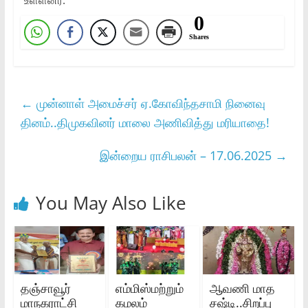
உள்ளனர்.
0
Shares
←
முன்னாள் அமைச்சர் ஏ.கோவிந்தசாமி நினைவு
தினம்..திமுகவினர் மாலை அணிவித்து மரியாதை!
இன்றைய ராசிபலன் – 17.06.2025
→
You May Also Like
தஞ்சாவூர்
எம்மிஸ்மற்றும்
ஆவணி மாத
மாநகராட்சி
கமலம்
சஷ்டி..சிறப்பு