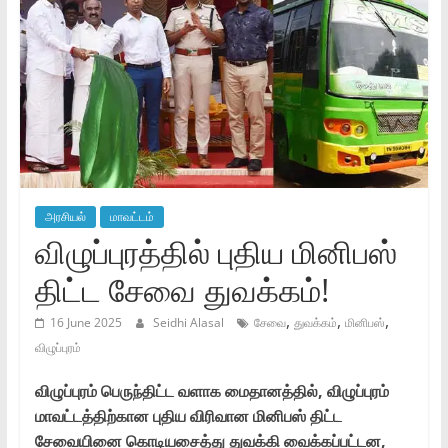
அரசியல்
மாவட்டம்
விழுப்புரத்தில் புதிய மினிபஸ்
திட்ட சேவை துவக்கம்!
,
,
,
16 June 2025
Seidhi Alasal
சேவை
துவக்கம்
மினிபஸ்
விழுப்புரம்
விழுப்புரம் பெருந்திட்ட வளாக மைதானத்தில், விழுப்புரம்
மாவட்டத்திற்கான புதிய விரிவான மினிபஸ் திட்ட
சேவையினை கொடியசைத்து துவக்கி வைக்கப்பட்டன,