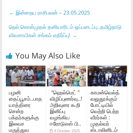
←
இன்றைய ராசிபலன் – 23.05.2025
நெல் கொள்முதல் தனியாரிடம் ஒப்படைப்பு..தமிழ்நாடு
விவசாயிகள் சங்கம் எதிர்ப்பு!
→
You May Also Like
பழனி
“ஹெல்மெட் ”
காமன்வெல்த்
தைப்பூசம்..பாத
விழிப்புணர்வு..!
வலுதூக்கும்
யாத்திரை
அறிவுரை கூறி
போட்டியில்
சென்ற
இனிப்பு
வெற்றி பெற்ற
பக்தர்களுக்கு
வழங்கிய
வீரர்கள் :
இலவச
ஈரோடுஎஸ் பி..
முதல்வர்
மருத்துவ
ஸ்டாலினிடம்
6 October 2025