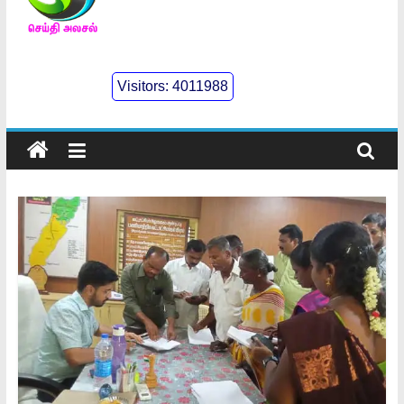
செய்திஅலசல்
l
Visitors:
4011988
Seidhialasal
Tamil
Online
NewsPaper