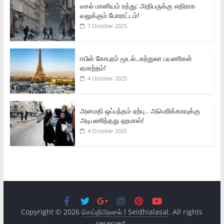
டீசல் மானியம் ரத்து: அதிபருக்கு எதிராக
வலுக்கும் போராட்டம்!
7 October 2025
ஈபிள் கோபுரம் மூடல்..சுற்றுலா பயணிகள்
ஏமாற்றம்!
4 October 2025
அமைதி ஒப்பந்தம் ஏற்பு.. அமெரிக்காவுக்கு
அடிபணிந்தது ஹமாஸ்!
4 October 2025
Copyright © 2026
செய்திஅலசல் l Seidhialasal
. All rights
reserved.