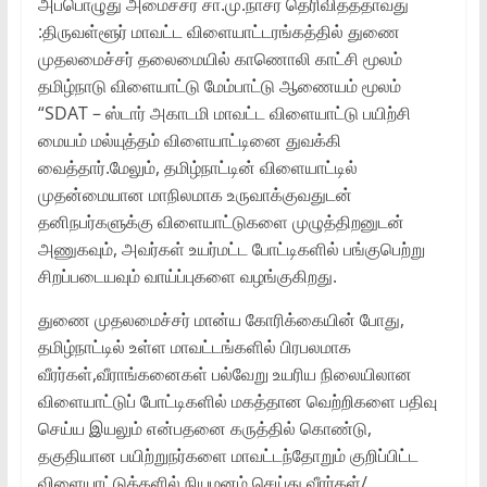
அப்பொழுது அமைச்சர் சா.மு.நாசர் தெரிவித்ததாவது
:திருவள்ளூர் மாவட்ட விளையாட்டரங்கத்தில் துணை
முதலமைச்சர் தலைமையில் காணொலி காட்சி மூலம்
தமிழ்நாடு விளையாட்டு மேம்பாட்டு ஆணையம் மூலம்
“SDAT – ஸ்டார் அகாடமி மாவட்ட விளையாட்டு பயிற்சி
மையம் மல்யுத்தம் விளையாட்டினை துவக்கி
வைத்தார்.மேலும், தமிழ்நாட்டின் விளையாட்டில்
முதன்மையான மாநிலமாக உருவாக்குவதுடன்
தனிநபர்களுக்கு விளையாட்டுகளை முழுத்திறனுடன்
அணுகவும், அவர்கள் உயர்மட்ட போட்டிகளில் பங்குபெற்று
சிறப்படையவும் வாய்ப்புகளை வழங்குகிறது.
துணை முதலமைச்சர் மான்ய கோரிக்கையின் போது,
தமிழ்நாட்டில் உள்ள மாவட்டங்களில் பிரபலமாக
வீரர்கள்,வீராங்கனைகள் பல்வேறு உயரிய நிலையிலான
விளையாட்டுப் போட்டிகளில் மகத்தான வெற்றிகளை பதிவு
செய்ய இயலும் என்பதனை கருத்தில் கொண்டு,
தகுதியான பயிற்றுநர்களை மாவட்டந்தோறும் குறிப்பிட்ட
விளையாட்டுக்களில் நியமனம் செய்து வீரர்கள்/