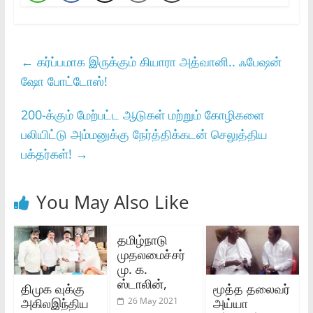
←
கர்ப்பமாக இருக்கும் கியாரா அத்வானி.. ஃபேஷன்
ஷோ போட்டோஸ்!
200-க்கும் மேற்பட்ட ஆடுகள் மற்றும் கோழிகளை
பலியிட்டு அம்மனுக்கு நேர்த்திக்கடன் செலுத்திய
பக்தர்கள்!
→
You May Also Like
தமிழ்நாடு
முதலமைச்சர்
மு. க.
ஸ்டாலின்,
திமுக வுக்கு
மூத்த தலைவர்
அகிலஇந்திய
அய்யா
26 May 2021