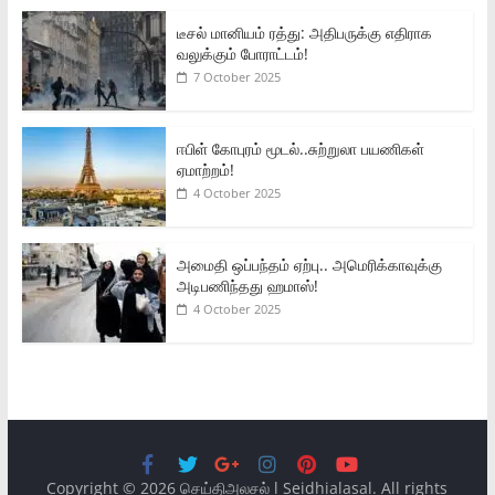
டீசல் மானியம் ரத்து: அதிபருக்கு எதிராக
வலுக்கும் போராட்டம்!
7 October 2025
ஈபிள் கோபுரம் மூடல்..சுற்றுலா பயணிகள்
ஏமாற்றம்!
4 October 2025
அமைதி ஒப்பந்தம் ஏற்பு.. அமெரிக்காவுக்கு
அடிபணிந்தது ஹமாஸ்!
4 October 2025
Copyright © 2026
செய்திஅலசல் l Seidhialasal
. All rights