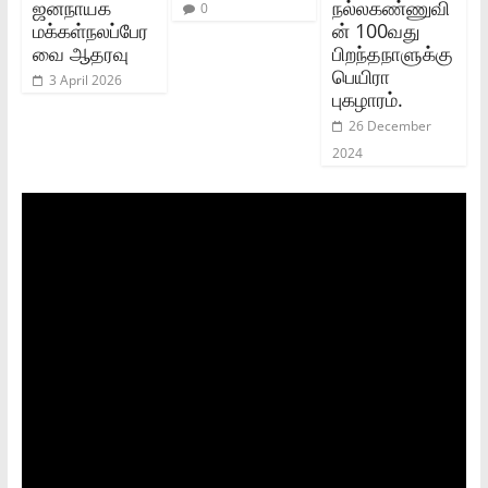
ஜனநாயக
நல்லகண்ணுவி
0
மக்கள்நலப்பேர
ன் 100வது
வை ஆதரவு
பிறந்தநாளுக்கு
பெயிரா
3 April 2026
புகழாரம்.
26 December
2024