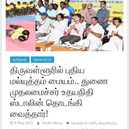
தமிழ்நாடு
விளையாட்டு
திருவள்ளூரில் புதிய
மல்யுத்தம் மையம்.. துணை
முதலமைச்சர் உதயநிதி
ஸ்டாலின் தொடங்கி
வைத்தார்!
,
,
6 May 2025
Seidhi Alasal
உதயநிதி ஸ்டாலின்
திருவள்ளூர்