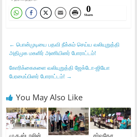
0
Shares
←
பொன்முடியை பதவி நீக்கம் செய்ய வலியுறுத்தி
அதிமுக மகளிர் அணியினர் போராட்டம்!
கோரிக்கைகளை வலியுறுத்தி ஜேக்டோ-ஜியோ
பேரமைப்பினர் போராட்டம்!
→
You May Also Like
மு.க.ஸ்டாலின்
சர்வதேச