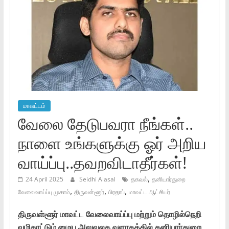
மாவட்டம்
வேலை தேடுபவரா நீங்கள்..
நாளை உங்களுக்கு ஓர் அறிய
வாய்ப்பு..தவறவிடாதீர்கள்!
,
24 April 2025
Seidhi Alasal
தகவல்
தனியார்துறை
,
,
,
வேலைவாய்ப்பு முகாம்
திருவள்ளூர்
பிரதாப்
மாவட்ட ஆட்சியர்
திருவள்ளூர் மாவட்ட வேலைவாய்ப்பு மற்றும் தொழில்நெறி
வழிகாட்டும் மைய அலுவலக வளாகத்தில் தனியார்துறை