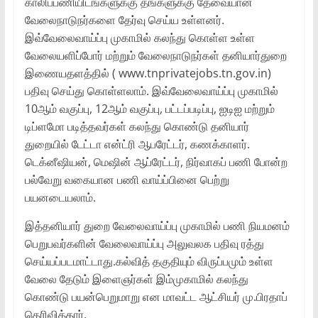
காலிப்பணியிடங்களுக்கு தங்களுக்கு தேவையான
வேலைநாடுநர்களை தேர்வு செய்ய உள்ளனர்.
இவ்வேலைவாய்ப்பு முகாமில் கலந்து கொள்ள உள்ள
வேலையளிப்போர் மற்றும் வேலைநாடுநர்கள் தனியார்துறை
இணையதளத்தில் ( www.tnprivatejobs.tn.gov.in)
பதிவு செய்து கொள்ளலாம். இவ்வேலைவாய்ப்பு முகாமில்
10ஆம் வகுப்பு, 12ஆம் வகுப்பு, பட்டப்படிப்பு, ஐடிஐ மற்றும்
டிப்ளமோ படித்தவர்கள் கலந்து கொண்டு தனியார்
துறையில் டேட்டா என்ட்ரி ஆபரேட்டர், கணக்காளர்.
டெக்னீஷியன், மெஷின் ஆப்ரேட்டர், நிர்வாகப் பணி போன்ற
பல்வேறு வகையான பணி வாய்ப்பினை பெற்று
பயனடையலாம்.
இத்தனியார் துறை வேலைவாய்ப்பு முகாமில் பணி நியமனம்
பெறுபவர்களின் வேலைவாய்ப்பு அலுவலக பதிவு ரத்து
செய்யப்படமாட்டாது.கல்வித் தகுதியும் விருப்பமும் உள்ள
வேலை தேடும் இளைஞர்கள் இம்முகாமில் கலந்து
கொண்டு பயன்பெறுமாறு என மாவட்ட ஆட்சியர் மு.பிரதாப்
தெரிவித்தார்.