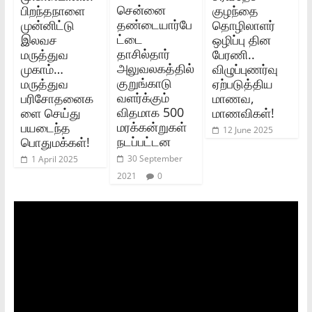
சென்னை
பிறந்தநாளை
குழந்தை
தண்டையார்பே
முன்னிட்டு
தொழிலாளர்
ட்டை
இலவச
ஒழிப்பு தின
தாசில்தார்
மருத்துவ
பேரணி..
அலுவலகத்தில்
முகாம்…
விழுப்புணர்வு
குறுங்காடு
மருத்துவ
ஏற்படுத்திய
வளர்க்கும்
பரிசோதனைக
மாணவ,
விதமாக 500
ளை செய்து
மாணவிகள்!
மரக்கன்றுகள்
பயடைந்த
12 June 2025
நடப்பட்டன
பொதுமக்கள்!
30 September
1 April 2025
2021
0