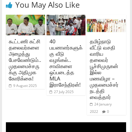
You May Also Like
கூட்டணி கட்சி
40
தமிழ்நாடு
தலைவர்களை
பயனாளர்களுக்
வீட்டு வசதி
அழைத்து
கு வீடு
வாரிய
பேசவேண்டும்..
வழங்கல்..
தலைவர்
முதலமைச்சரு
சாவிகளை
பூச்சிமுருகன்
க்கு அதிமுக
ஒப்படைத்த
இல்ல
கோரிக்கை!
MLA
மணவிழா –
இராசேந்திரன்!
முதலமைச்சர்
9 August 2025
நடத்தி
27 July 2025
வைத்தார்
24 January
2022
0