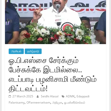
அரசியல்
தமிழ்நாடு
ஓ.பி.எஸ்சை சேர்க்கும்
பேச்சுக்கே இடமில்லை..
எடப்பாடி பழனிசாமி மீண்டும்
திட்டவட்டம்!
,
27 March 2025
Seidhi Alasal
ADMK
Edappadi
,
,
,
Palanisamy
OPanneerselvam
அதிமுக
ஓ.பன்னீர்செல்வம்