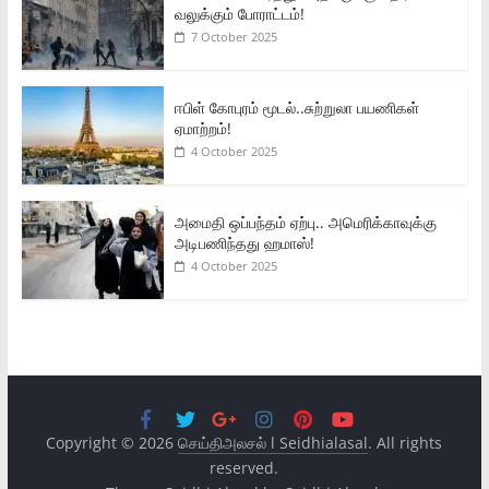
வலுக்கும் போராட்டம்!
7 October 2025
ஈபிள் கோபுரம் மூடல்..சுற்றுலா பயணிகள்
ஏமாற்றம்!
4 October 2025
அமைதி ஒப்பந்தம் ஏற்பு.. அமெரிக்காவுக்கு
அடிபணிந்தது ஹமாஸ்!
4 October 2025
Copyright © 2026
செய்திஅலசல் l Seidhialasal
. All rights
reserved.