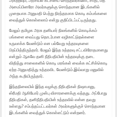
அகற்றவும், அரசியல் கட்சியை சேர்ந்தவர்களோ, சாதி, மத
அமைப்பினரோ அவர்களுக்கு சொந்தமான இடங்களில்
முறையாக அனுமதி பெற்று நிரந்தரமாக கொடி கம்பங்களை
வைத்துக் கொள்ளலாம் என்று குறிப்பிடப்பட்டிருந்தது.
மேலும் தமிழக அரசு தனியார் நிலங்களில் கொடிக்கம்
பங்களை வைப்பது தொடர்பான வழிகாட்டுதல்களை
உருவாக்க வேண்டும் என பல்வேறு உத்தரவுகளை
பிறப்பித்திருந்தார். மேலும் இந்த உத்தரவு சட்டவிரோதமானது
என்றும் ஆகவே தனி நீதிபதியின் உத்தரவுக்கு தடை
விதித்து சாலைகளில் கொடி மரங்கள் வைக்க கட்சிக்கொடி
ஏற்ற அனுமதித்து உத்தரவிட வேண்டும்.இவ்வாறு மனுவில்
அந்த கூறியிருந்தார்.
இந்தநிலையில் இந்த வழக்கு நீதிபதிகள் நிஷாபானு,
ஸ்ரீமதி ஆகியோர் முன்பு விசாரணைக்கு வந்தது. அப்போது
நீதிபதிகள், தனிநீதிபதியின் உத்தரவில் என்ன தவறு
உள்ளது? சம்பந்தப்பட்டவர்கள் அவர்களுக்குச் சொந்தமான
இடங்களில் வைத்துக் கொள்ளட்டும் என்றனர்.