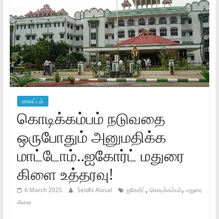
மாவட்டம்
கொடிக்கம்பம் நடுவதை
ஒருபோதும் அனுமதிக்க
மாட்டோம்..ஐகோர்ட் மதுரை
கிளை உத்தரவு!
,
,
6 March 2025
Seidhi Alasal
ஐகோர்ட்
கொடிக்கம்பம்
மதுரை
கிளை