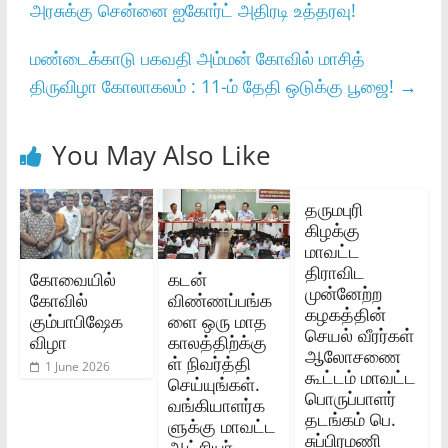
அரசுக்கு சென்னை ஐகோர்ட் அதிரடி உத்தரவு!
மண்டைக்காடு பகவதி அம்மன் கோவில் மாசித்
திருவிழா கோலாகலம் : 11-ம் தேதி ஒடுக்கு பூஜை!
→
You May Also Like
தருமபுரி
கிழக்கு
மாவட்ட
திராவிட
கோவையில்
கடன்
முன்னேற்ற
கோவில்
விண்ணப்பங்க
கழகத்தின்
கும்பாபிஷேக
ளை ஒரு மாத
செயல் வீரர்கள்
விழா
காலத்திற்க்கு
ஆலோசணை
ள் நிவர்த்தி
1 June 2026
கூட்டம் மாவட்ட
செய்யுங்கள்.
பொருப்பாளர்
வங்கியாளர்க
தடங்கம் பெ.
ளுக்கு மாவட்ட
சுப்பிரமணி
ஆட்சியர்