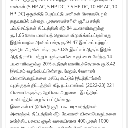
எண்கள் (5 HP AC, 5 HP DC, 7.5 HP DC, 10 HP AC, 10
HP DC) ஒதுக்கீடு பெறப்பட்டு பணிகள் நிறைவுபெறும்
தருவாயில் உள்ளது. முதலமைச்சரின் சூரிய சக்தி
பம்புசெட்டுகள் திட்டத்தின் கீழ் 84 பயனாளிகளுக்கு
ரூ.1.65 கோடி மானியத் தொகை விடுவிக்கப்பட்டுள்ளது.
இதில் மாநில அரசின் பங்கு ரூ.94.47 இலட்சம் மற்றும்
ஒன்றிய அரசின் பங்கு ரூ.70.85 இலட்சம் ஆகும். இதில்
ஆதிதிராவிட மற்றும் பழங்குடியின வகுப்பைச் சேர்ந்த 14
பயனாளிகளுக்கு 20% கூடுதல் மானியத்தொகை ரூ.8.42
இலட்சம் வழங்கப்பட்டுள்ளது. மேலும், வேளாண்
விளைபொருட்களை மதிப்பு கூட்டும் இயந்திரங்கள்
வழங்குதல் திட்டத்தின் கீழ், நடப்பாண்டில் (2022-23) 221
விவசாயிகளுக்கு தேயிலை அறுவடை இயந்திரம்
மானியத்தில் வழங்கப்பட்டுள்ளது.
இவைகள் மட்டுமின்றி சூரிய கூடார உலர்த்திகள்
அமைத்தல் திட்டத்தின் கீழ், வேளாண் விளைபொருட்களை
உலர்த்திட பசுமை குடில் வகையிலான 400 முதல் 1000
சதுர அடி பரப்பு கொண்ட பாலிகார்பனேட் தகடுகளை