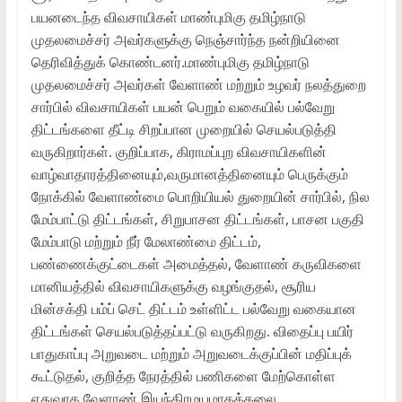
பயனடைந்த விவசாயிகள் மாண்புமிகு தமிழ்நாடு
முதலமைச்சர் அவர்களுக்கு நெஞ்சார்ந்த நன்றியினை
தெரிவித்துக் கொண்டனர்.மாண்புமிகு தமிழ்நாடு
முதலமைச்சர் அவர்கள் வேளாண் மற்றும் உழவர் நலத்துறை
சார்பில் விவசாயிகள் பயன் பெறும் வகையில் பல்வேறு
திட்டங்களை தீட்டி சிறப்பான முறையில் செயல்படுத்தி
வருகிறார்கள். குறிப்பாக, கிராமப்புற விவசாயிகளின்
வாழ்வாதாரத்தினையும்,வருமானத்தினையும் பெருக்கும்
நோக்கில் வேளாண்மை பொறியியல் துறையின் சார்பில், நில
மேம்பாட்டு திட்டங்கள், சிறுபாசன திட்டங்கள், பாசன பகுதி
மேம்பாடு மற்றும் நீர் மேலாண்மை திட்டம்,
பண்ணைக்குட்டைகள் அமைத்தல், வேளாண் கருவிகளை
மானியத்தில் விவசாயிகளுக்கு வழங்குதல், சூரிய
மின்சக்தி பம்ப் செட் திட்டம் உள்ளிட்ட பல்வேறு வகையான
திட்டங்கள் செயல்படுத்தப்பட்டு வருகிறது. விதைப்பு பயிர்
பாதுகாப்பு அறுவடை மற்றும் அறுவடைக்குப்பின் மதிப்புக்
கூட்டுதல், குறித்த நேரத்தில் பணிகளை மேற்கொள்ள
ஏதுவாக வேளாண் இயந்திரமயமாகக்கலை