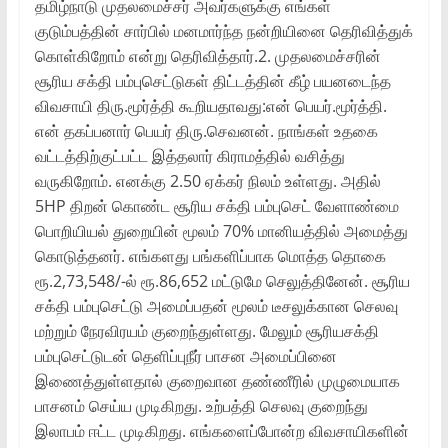
தமிழ்நாடு முதலமைச்சர் அவர்களுக்கு எங்கள்
குடும்பத்தின் சார்பில் மனமார்ந்த நன்றியினை தெரிவித்துக்
கொள்கிறோம் என்று தெரிவித்தார்.2. முதலமைச்சரின்
சூரிய சக்தி பம்புசெட்டுகள் திட்டத்தின் கீழ் பயனடைந்த
விவசாயி திரு.மூர்த்தி கூறியதாவது:என் பெயர்.மூர்த்தி.
என் தகப்பனார் பெயர் திரு.செவனன். நாங்கள் உதகை
வட்டத்திற்குட்பட்ட இத்தலார் கிராமத்தில் வசித்து
வருகிறோம். எனக்கு 2.50 ஏக்கர் நிலம் உள்ளது. அதில்
5HP திறன் கொண்ட சூரிய சக்தி பம்புசெட் வேளாண்மை
பொறியியல் துறையின் மூலம் 70% மானியத்தில் அமைத்து
கொடுத்தனர். எங்களது பங்களிப்பாக மொத்த தொகை
ரூ.2,73,548/-ல் ரூ.86,652 மட்டுமே செலுத்தினேன். சூரிய
சக்தி பம்புசெட்டு அமைப்பதன் மூலம் டீசலுக்கான செலவு
மற்றும் நேரவிரயம் குறைந்துள்ளது. மேலும் சூரியசக்தி
பம்புசெட்டுடன் தெளிப்புநீர் பாசன அமைப்பினை
இணைத்துள்ளதால் குறைவான தண்ணீரில் முழுமையாக
பாசனம் செய்ய முடிகிறது. உற்பத்தி செலவு குறைந்து
இலாபம் ஈட்ட முடிகிறது. எங்களைப்போன்ற விவசாயிகளின்