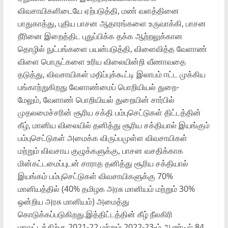
விவசாயிகளிடையே ஏற்படுத்தி, மண் வளத்தினை
பாதுகாத்து, புதிய பாசன ஆதாரங்களை உருவாக்கி, பாசன
நீரினை இறைத்திட புதுப்பிக்க தக்க ஆற்றலுக்கான
தொழில் நுட்பங்களை பயன்படுத்தி, விளைவித்த வேளாண்
விளை பொருட்களை உரிய விலையின்றி வீணாவதை
தடுத்து, விவசாயிகள் மதிப்புக்கூட்டி இலாபம் ஈட்ட முக்கிய
பங்காற்றுகிறது வேளாண்மைப் பொறியியல் துறை-
மேலும், வேளாண் பொறியியல் துறையின் சார்பில்
முதலமைச்சரின் சூரிய சக்தி பம்புசெட்டுகள் திட்டத்தின்
கீழ், மானிய விலையில் தனித்து சூரிய சக்தியால் இயங்கும்
பம்புசெட்டுகள் அமைக்க விருப்பமுள்ள விவசாயிகள்
மற்றும் விவசாய குழுக்களுக்கு, பாசன வசதிக்காக
மின்கட்டமைப்புடன் சாராத தனித்து சூரிய சக்தியால்
இயங்கம் பம்புசெட்டுகள் விவசாயிகளுக்கு 70%
மானியத்தில் (40% தமிழக அரசு மானியம் மற்றும் 30%
ஒன்றிய அரசு மானியம்) அமைத்து
கொடுக்கப்படுகிறது.இத்திட்டத்தின் கீழ் நீலகிரி
மாவட்டத்திற்கு 2021-22 மற்றும் 2022-23-ம் ஆண்டில் 84