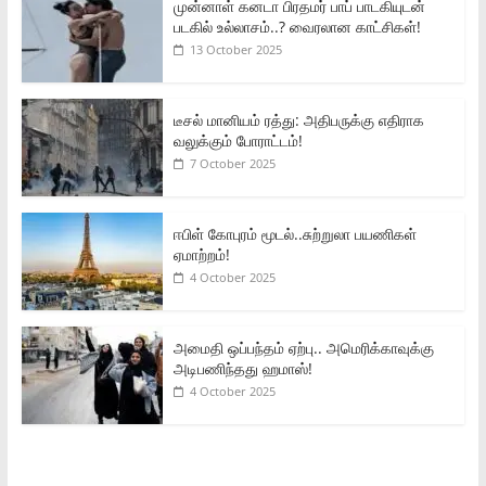
முன்னாள் கனடா பிரதமர் பாப் பாடகியுடன்
படகில் உல்லாசம்..? வைரலான காட்சிகள்!
13 October 2025
டீசல் மானியம் ரத்து: அதிபருக்கு எதிராக
வலுக்கும் போராட்டம்!
7 October 2025
ஈபிள் கோபுரம் மூடல்..சுற்றுலா பயணிகள்
ஏமாற்றம்!
4 October 2025
அமைதி ஒப்பந்தம் ஏற்பு.. அமெரிக்காவுக்கு
அடிபணிந்தது ஹமாஸ்!
4 October 2025