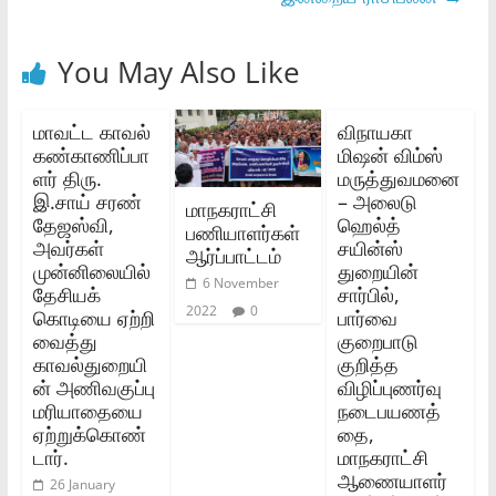
You May Also Like
மாவட்ட காவல்‌
விநாயகா
கண்காணிப்பா
மிஷன் விம்ஸ்
ளர்‌ திரு.
மருத்துவமனை
இ.சாய்‌ சரண்‌
– அலைடு
மாநகராட்சி
தேஜஸ்வி,
ஹெல்த்
பணியாளர்கள்
அவர்கள்‌
சயின்ஸ்
ஆர்ப்பாட்டம்
முன்னிலையில்‌
துறையின்
6 November
தேசியக்‌
சார்பில்,
2022
0
கொடியை ஏற்றி
பார்வை
வைத்து
குறைபாடு
காவல்துறையி
குறித்த
ன்‌ அணிவகுப்பு
விழிப்புணர்வு
மரியாதையை
நடைபயணத்
ஏற்றுக்கொண்
தை,
டார்‌.
மாநகராட்சி
ஆணையாளர்
26 January