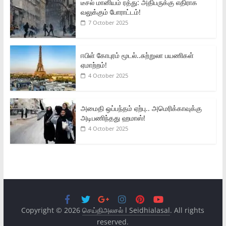
டீசல் மானியம் ரத்து: அதிபருக்கு எதிராக
வலுக்கும் போராட்டம்!
7 October 2025
ஈபிள் கோபுரம் மூடல்..சுற்றுலா பயணிகள்
ஏமாற்றம்!
4 October 2025
அமைதி ஒப்பந்தம் ஏற்பு.. அமெரிக்காவுக்கு
அடிபணிந்தது ஹமாஸ்!
4 October 2025
Copyright © 2026
செய்திஅலசல் l Seidhialasal
. All rights
reserved.