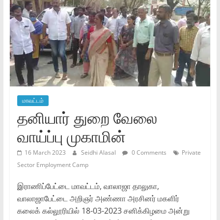
மாவட்டம்
தனியார் துறை வேலை
வாய்ப்பு முகாமின்
16 March 2023
Seidhi Alasal
0 Comments
Private
Sector Employment Camp
இராணிப்பேட்டை மாவட்டம், வாலாஜா தாலுகா,
வாலாஜாபேட்டை அறிஞர் அண்ணா அரசினர் மகளிர்
கலைக் கல்லூரியில் 18-03-2023 சனிக்கிழமை அன்று