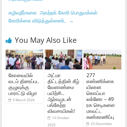
கழிவுநீர்களை அகற்றக் கோரி பொதுமக்கள்
கோரிக்கை விடுத்துள்ளனர்,
→
You May Also Like
கோவையில்
அட்மா
277
வடம் திரைப்பட
திட்டத்தின் கீழ்
எண்ணிக்கை
குழுவுக்கு
வேளாண்மை
யிலான
பாராட்டு விழா
பயிற்சி..
கொய்யா
ஆர்வமுடன்
லக்னோ – 49
9 March 2026
பங்கேற்ற
ரக செடிகளை
விவசாயிகள்!
மாவட்ட
கண்காணிப்பு
14 October
23 December
2025