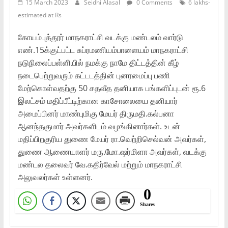
15 March 2023
Seidhi Alasal
0 Comments
6 lakhs-
estimated at Rs
கோயம்புத்தூர் மாநகராட்சி வடக்கு மண்டலம் வார்டு
எண்.15க்குட்பட்ட சுப்ரமணியம்பாளையம் மாநகராட்சி
நடுநிலைப்பள்ளியில் நமக்கு நாமே திட்டத்தின் கீழ்
நடைபெற்றுவரும் கட்டடத்தின் புனரமைப்பு பணி
மேற்கொள்வதற்கு 50 சதவீத தனியாக பங்களிப்புடன் ரூ.6
இலட்சம் மதிப்பீட்டிற்கான காசோலையை தனியார்
அமைப்பினர் மாண்புமிகு மேயர் திருமதி.கல்பனா
ஆனந்தகுமார் அவர்களிடம் வழங்கினார்கள். உடன்
மதிப்பிறகுரிய துணை மேயர் ரா.வெற்றிசெல்வன் அவர்கள்,
துணை ஆணையாளர் மரு.மோ.ஷர்மிளா அவர்கள், வடக்கு
மண்டல தலைவர் வே.கதிர்வேல் மற்றும் மாநகராட்சி
அலுவலர்கள் உள்ளனர்.
0
Shares