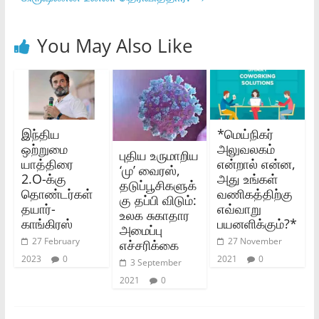
You May Also Like
இந்திய
*மெய்நிகர்
ஒற்றுமை
அலுவலகம்
புதிய உருமாறிய
யாத்திரை
என்றால் என்ன,
‘மு’ வைரஸ்,
2.O-க்கு
அது உங்கள்
தடுப்பூசிகளுக்
தொண்டர்கள்
வணிகத்திற்கு
கு தப்பி விடும்:
தயார்-
எவ்வாறு
உலக சுகாதார
காங்கிரஸ்
பயனளிக்கும்?*
அமைப்பு
27 February
27 November
எச்சரிக்கை
2023
0
2021
0
3 September
2021
0