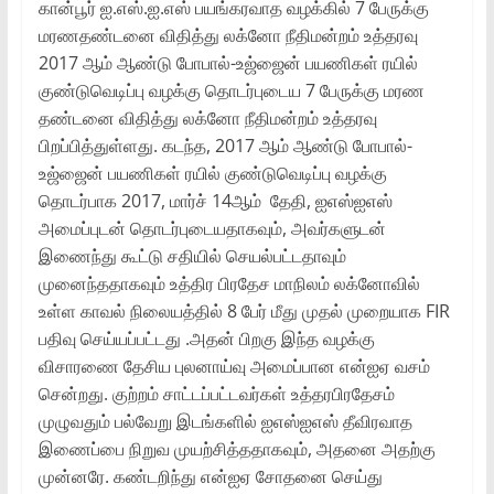
கான்பூர் ஐ.எஸ்.ஐ.எஸ் பயங்கரவாத வழக்கில் 7 பேருக்கு
மரணதண்டனை விதித்து லக்னோ நீதிமன்றம் உத்தரவு
2017 ஆம் ஆண்டு போபால்-உஜ்ஜைன் பயணிகள் ரயில்
குண்டுவெடிப்பு வழக்கு தொடர்புடைய 7 பேருக்கு மரண
தண்டனை விதித்து லக்னோ நீதிமன்றம் உத்தரவு
பிறப்பித்துள்ளது. கடந்த, 2017 ஆம் ஆண்டு போபால்-
உஜ்ஜைன் பயணிகள் ரயில் குண்டுவெடிப்பு வழக்கு
தொடர்பாக 2017, மார்ச் 14ஆம் தேதி, ஐஎஸ்ஐஎஸ்
அமைப்புடன் தொடர்புடையதாகவும், அவர்களுடன்
இணைந்து கூட்டு சதியில் செயல்பட்டதாவும்
முனைந்ததாகவும் உத்திர பிரதேச மாநிலம் லக்னோவில்
உள்ள காவல் நிலையத்தில் 8 பேர் மீது முதல் முறையாக FIR
பதிவு செய்யப்பட்டது .அதன் பிறகு இந்த வழக்கு
விசாரணை தேசிய புலனாய்வு அமைப்பான என்ஐஏ வசம்
சென்றது. குற்றம் சாட்டப்பட்டவர்கள் உத்தரபிரதேசம்
முழுவதும் பல்வேறு இடங்களில் ஐஎஸ்ஐஎஸ் தீவிரவாத
இணைப்பை நிறுவ முயற்சித்ததாகவும், அதனை அதற்கு
முன்னரே. கண்டறிந்து என்ஐஏ சோதனை செய்து