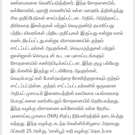
உண்மைகளை வெளிப்படுத்தினர். இந்த சோதனையில்,
லக்னோவில், ஹாஜி காலனியில் உள்ள மறைவிடத்திலிருந்து
சில குறிப்பேடுகள் கைப்பற்றப்பட்டன. அதில், அடுத்தகட்ட
தீவிரவாத இலக்குகள் மற்றும் வெடிகுண்டு தயாரிப்பது
பற்றிய விவரங்கள் பற்றிய குறிப்புகள் இருப்பது என்ஐஏ-வால்
கண்டறியப்பட்டது.என்ஐஏ விசாரணையில் குற்றம்
சாட்டப்பட்டவர்கள் ஆயுதங்கள், வெடிமருந்துகள் மற்றும்
ஐஎஸ்ஐஎஸ் கொடியுடன் கூட பல புகைப்படங்களும்
சோதனையில் கண்டுபிடிக்கப்பட்டன. இந்த குழு பல்வேறு
இடங்களில் இருந்து சட்டவிரோத ஆயுதங்கள்,
வெடிபொருட்கள் போன்றவற்றை சேகரித்ததாகவும் குற்றம்
சாட்டப்பட்டுள்ன. குற்றம் சாட்டப்பட்டவர்களில் ஒருவரான
அதிஃப் முசாஃபர் இணையத்தின் வாயிலாக பயங்கரவாத
பொருட்களை வாங்கியதும் சோதனையில் தெரியவந்தது.
இந்த வழக்கு விசாரணை லக்னோவில் உள்ள தேசிய
புலனாய்வு முகமை (NIA) சிறப்பு நீதிமன்றத்தில் நடைபெற்று
வந்தது. இந்த வழக்கு கடந்த வெள்ளிக்கிழமை அதாவது
பிப்ரவரி 25 அன்று, ‘கான்பூர் சதி வழக்கு’ தொடர்பாக