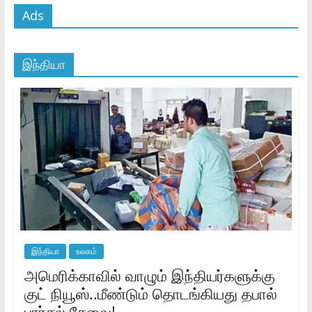
Ads
இந்தியா
இந்தியா
உலகம்
அமெரிக்காவில் வாழும் இந்தியர்களுக்கு
குட் நியூஸ்..மீண்டும் தொடங்கியது தபால்
பார்சல் சேவை!