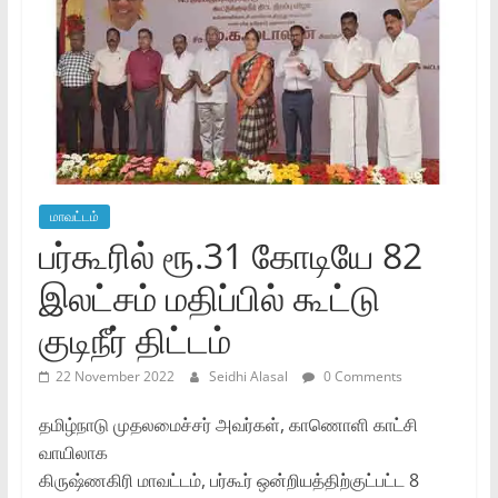
மாவட்டம்
பர்கூரில் ரூ.31 கோடியே 82
இலட்சம் மதிப்பில் கூட்டு
குடிநீர் திட்டம்
22 November 2022
Seidhi Alasal
0 Comments
தமிழ்நாடு முதலமைச்சர் அவர்கள், காணொளி காட்சி
வாயிலாக
கிருஷ்ணகிரி மாவட்டம், பர்கூர் ஒன்றியத்திற்குட்பட்ட 8