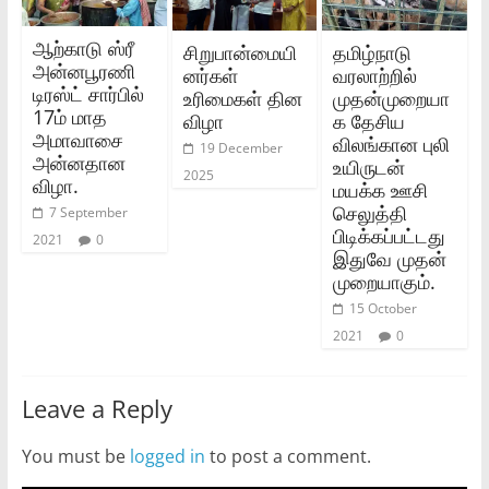
ஆற்காடு ஸ்ரீ
சிறுபான்மையி
தமிழ்நாடு
அன்னபூரணி
னர்கள்
வரலாற்றில்
டிரஸ்ட் சார்பில்
உரிமைகள் தின
முதன்முறையா
17ம் மாத
விழா
க தேசிய
அமாவாசை
விலங்கான புலி
19 December
அன்னதான
உயிருடன்
2025
விழா.
மயக்க ஊசி
செலுத்தி
7 September
பிடிக்கப்பட்டது
2021
0
இதுவே முதன்
முறையாகும்.
15 October
2021
0
Leave a Reply
You must be
logged in
to post a comment.