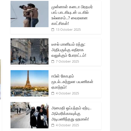
முன்னாள் கனடா பிரதமர்
பாப் பாடகியுடன் படகில்
உல்லாசம்..? வைரலான
காட்சிகள்!
13 October 2025
டீசல் மானியம் ரத்து:
அதிபருக்கு எதிராக
வலுக்கும் போராட்டம்!
7 October 2025
ஈபிள் கோபுரம்
மூடல்..சுற்றுலா பயணிகள்
ஏமாற்றம்!
4 October 2025
அமைதி ஒப்பந்தம் ஏற்பு..
அமெரிக்காவுக்கு
அடிபணிந்தது ஹமாஸ்!
4 October 2025