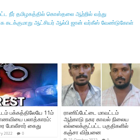
ட்ட நீர் தமிழகத்தில் கொஸ்தலை ஆற்றில் வந்து
க கடக்குமாறு ஆட்சியர் ஆல்பி ஜான் வர்கீஸ் வேண்டுகோள்
ூடம் பக்கத்திலேயே 11ம்
ராணிப்பேட்டை மாவட்டம்
 மாணவியை பலாத்காரம்:
ஆற்காடு நகர காவல் நிலைய
ை போலீசார் கைது
எல்லைக்குட்பட்ட பகுதிகளில்
கஞ்சா விற்பனை
ry 2022
0
21 October 2022
0