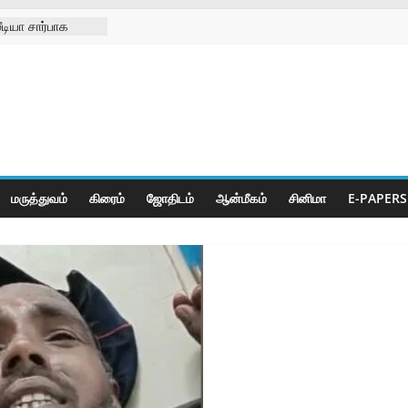
டியா சார்பாக
09-08-2026
சங்க
கு செயற்கை கால்
ுனிஸ்வரன்
ா
மருத்துவம்
கிரைம்
ஜோ‌திட‌ம்
ஆன்மீகம்
சினிமா
E-PAPERS