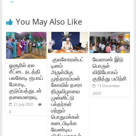
→
You May Also Like
குலசேகரன்பட்
வேளாண் இடு
ஓசூரில் ஏல
டினம்
பொருள்
சீட்டை நடத்தி
அருள்மிகு
விநியோகம்
பலகோடி ரூபாய்
முத்தாரம்மன்
குறித்து பயிற்சி
மோசடி,
கோவில் தசரா
13 December
குடும்பத்துடன்
திருவிழாவை
2025
தலைமறைவு,
முன்னிட்டு
பக்தர்கள்
21 July 2021
மற்றும்
0
பொதுமக்கள்
கடைபிடிக்க
வேண்டிய
விதிமுறைகள்