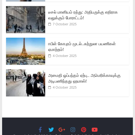
டீசல் மானியம் ரத்து: அதிபருக்கு எதிராக
வலுக்கும் போராட்டம்!
7 October 2025
ஈபிள் கோபுரம் மூடல்..சுற்றுலா பயணிகள்
ஏமாற்றம்!
4 October 2025
அமைதி ஒப்பந்தம் ஏற்பு.. அமெரிக்காவுக்கு
அடிபணிந்தது ஹமாஸ்!
4 October 2025