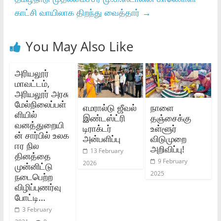
காட்சி வாயிலாக திறந்து வைத்தார்
→
You May Also Like
அரியலூர்‌
மாவட்டம்‌,
அரியலூர்‌ அரசு
மேல்நிலைப்பள்
எமரால்டு ஜீவல்
நாளை
ளியில்‌
இண்டஸ்ட்ரி
தஞ்சைக்கு
வனத்துறையி
டிராக்டர்
உள்ளூர்
ன்‌ சார்பில்‌ உலக
அன்பளிப்பு
விடுமுறை
ஈர நில
அறிவிப்பு!
13 February
தினத்தை
9 February
2026
முன்னிட்டு
2025
நடைபெற்ற
விழிப்புணர்வு
போட்டி…
3 February