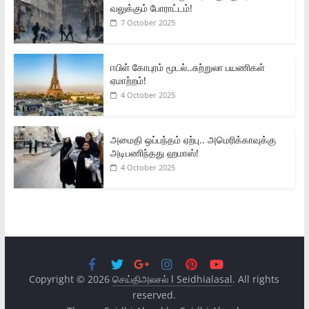
வலுக்கும் போராட்டம்!
7 October 2025
ஈபிள் கோபுரம் மூடல்..சுற்றுலா பயணிகள்
ஏமாற்றம்!
4 October 2025
அமைதி ஒப்பந்தம் ஏற்பு.. அமெரிக்காவுக்கு
அடிபணிந்தது ஹமாஸ்!
4 October 2025
Copyright © 2026
செய்திஅலசல் l Seidhialasal
. All rights
reserved.