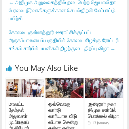
←
அதிமுக அலுவலகத்தில் நடைபெற்ற ஜெயலலிதா
பேரவை நிர்வாகிகளுக்கான செயல்திறன் மேம்பாட்டு
பயிற்சி
கோவை குன்னத்தூர் ஊராட்சிக்குட்பட்ட
அருகம்பாளையம் பகுதியில் கோவை கிழக்கு ரோட்டரி
சங்கம் சார்பில் பயனிகள் நிழற்குடை திறப்பு விழா
→
You May Also Like
மாவட்ட
ஒவ்வொரு
குன்னூர் நகர
தேர்தல்
வார்டு
திமுக சார்பில்
அலுவலர்
வாரியாக வீடு
பொங்கல் விழா
மு.பிரதாப்
வீடாக சென்று
13 January
ஆகியோர்
என்ன என்ன