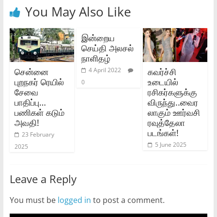
You May Also Like
இன்றைய
செய்தி அலசல்
நாளிதழ்
சென்னை
கவர்ச்சி
4 April 2022
புறநகர் ரெயில்
உடையில்
0
சேவை
ரசிகர்களுக்கு
பாதிப்பு…
விருந்து..வைர
பணிகள் கடும்
லாகும் ஊர்வசி
அவதி!
ரவுத்தேலா
படங்கள்!
23 February
5 June 2025
2025
Leave a Reply
You must be
logged in
to post a comment.