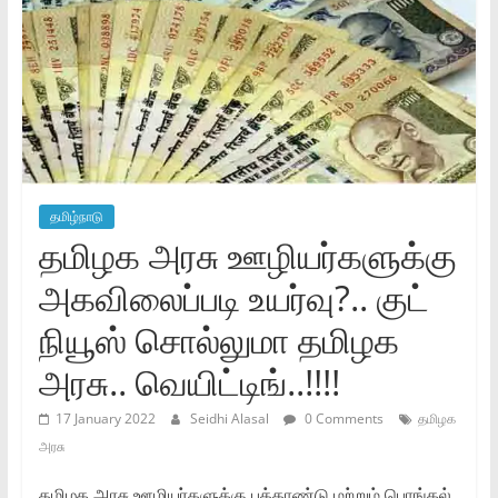
தமிழ்நாடு
தமிழக அரசு ஊழியர்களுக்கு
அகவிலைப்படி உயர்வு?.. குட்
நியூஸ் சொல்லுமா தமிழக
அரசு.. வெயிட்டிங்..!!!!
17 January 2022
Seidhi Alasal
0 Comments
தமிழக
அரசு
தமிழக அரசு ஊழியர்களுக்கு புத்தாண்டு மற்றும் பொங்கல்