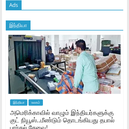
Ads
இந்தியா
இந்தியா
உலகம்
அமெரிக்காவில் வாழும் இந்தியர்களுக்கு
குட் நியூஸ்..மீண்டும் தொடங்கியது தபால்
பார்சல் சேவை!