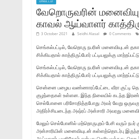
மாவட்டம்
வேறொருவரின் மனைவியுட
காவல் ஆய்வாளர் காத்திருப்
3 October 2021
Seidhi Alasal
0 Comments
செங்கல்பட்டில், வேறொரு நபரின் மனைவியுடன் தக
சிக்கியதால் காத்திருப்போர் பட்டியலுக்கு மாற்றப்பட்ட
செங்கல்பட்டில், வேறொரு நபரின் மனைவியுடன் தக
சிக்கியதால் காத்திருப்போர் பட்டியலுக்கு மாற்றப்பட்ட
சென்னை பழைய வண்ணாரப்பேட்டை வீரா குட்டி தெரு
குழந்தைகள் உள்ளன. இந்த நிலையில் கடந்த இரண்
செல்போனை பரிசோதித்தபோது அவர் வேறு ஒருவருட
அதிர்ச்சியடைந்த அஷ்ரப் அன்சாரி அவரது மனைவி
மேலும் செல்போனில் மற்றொருபுறம் பேசி வரும் நபர் 
அன்சாரியின் மனைவியுடன் கள்ளத்தொடர்பு இருந்தத
ஆய்வாளர் முனிசேகர் என்பது தெரியவந்தது. தொட