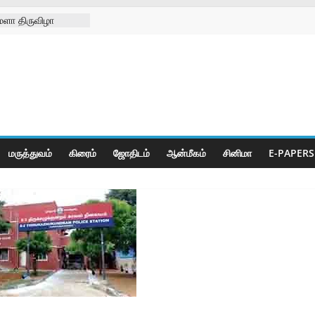
ேளா திருவிழா
வற்ற
ெண்கள் நல
கோயிலில்
 குறித்து
க்கெட் போட்டிகள்
மருத்துவம்
கிரைம்
ஜோ‌திட‌ம்
ஆன்மீகம்
சினிமா
E-PAPERS