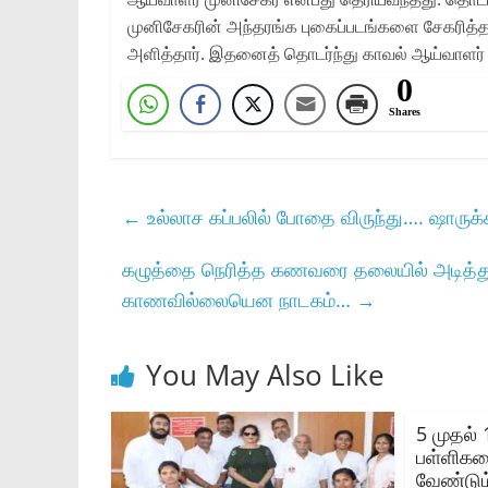
முனிசேகரின் அந்தரங்க புகைப்படங்களை சேகரித்த
அளித்தார். இதனைத் தொடர்ந்து காவல் ஆய்வாளர் முனி
0
Shares
←
உல்லாச கப்பலில் போதை விருந்து…. ஷாருக்க
கழுத்தை நெரித்த கணவரை தலையில் அடித்து
காணவில்லையென நாடகம்…
→
You May Also Like
5 முதல் 
பள்ளிகள
வேண்டும