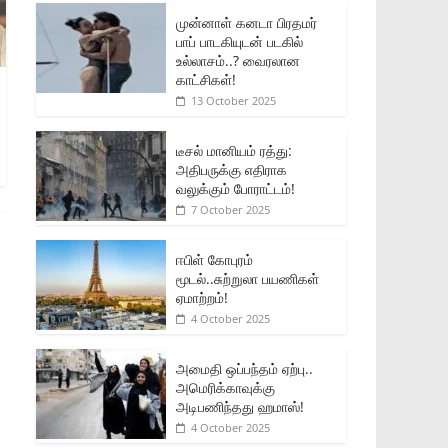
முன்னாள் கனடா பிரதமர்
பாப் பாடகியுடன் படகில்
உல்லாசம்..? வைரலான
காட்சிகள்!
13 October 2025
டீசல் மானியம் ரத்து:
அதிபருக்கு எதிராக
வலுக்கும் போராட்டம்!
7 October 2025
ஈபிள் கோபுரம்
மூடல்..சுற்றுலா பயணிகள்
ஏமாற்றம்!
4 October 2025
அமைதி ஒப்பந்தம் ஏற்பு..
அமெரிக்காவுக்கு
அடிபணிந்தது ஹமாஸ்!
4 October 2025