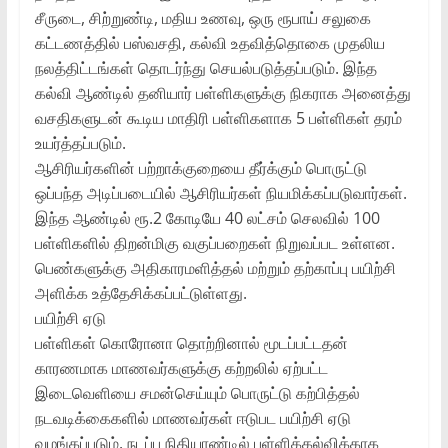
சீருடை, சிற்றுண்டி, மதிய உணவு, ஒரு ரூபாய் சலுகை
கட்டணத்தில் பஸ்வசதி, கல்வி உதவித்தொகை முதலிய
நலத்திட்டங்கள் தொடர்ந்து செயல்படுத்தப்படும். இந்த
கல்வி ஆண்டில் தனியார் பள்ளிகளுக்கு நிகராக அனைத்து
வசதிகளுடன் கூடிய மாதிரி பள்ளிகளாக 5 பள்ளிகள் தரம்
உயர்த்தப்படும்.
ஆசிரியர்களின் பற்றாக்குறையை தீர்க்கும் பொருட்டு
ஒப்பந்த அடிப்படையில் ஆசிரியர்கள் நியமிக்கப்படுவார்கள்.
இந்த ஆண்டில் ரூ.2 கோடியே 40 லட்சம் செலவில் 100
பள்ளிகளில் திறன்மிகு வகுப்பறைகள் நிறுவப்பட உள்ளன.
பெண்களுக்கு அதிகாரமளித்தல் மற்றும் தற்காப்பு பயிற்சி
அளிக்க உத்தேசிக்கப்பட்டுள்ளது.
பயிற்சி ஏடு
பள்ளிகள் கொரோனா தொற்றினால் மூடப்பட்டதன்
காரணமாக மாணவர்களுக்கு கற்றலில் ஏற்பட்ட
இடைவெளியை சமன்செய்யும் பொருட்டு கற்பித்தல்
நடவடிக்கைகளில் மாணவர்கள் ஈடுபட பயிற்சி ஏடு
வழங்கப்படும். நடப்பு நிதியாண்டில் பள்ளிக்கல்விக்காக