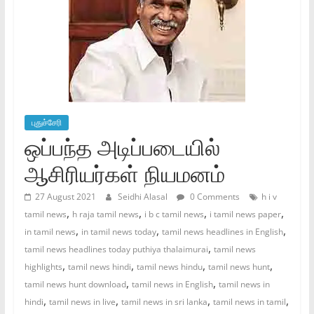
புதுச்சேரி
ஒப்பந்த அடிப்படையில்
ஆசிரியர்கள் நியமனம்
27 August 2021
Seidhi Alasal
0 Comments
h i v
,
,
,
,
tamil news
h raja tamil news
i b c tamil news
i tamil news paper
,
,
,
in tamil news
in tamil news today
tamil news headlines in English
,
tamil news headlines today puthiya thalaimurai
tamil news
,
,
,
,
highlights
tamil news hindi
tamil news hindu
tamil news hunt
,
,
tamil news hunt download
tamil news in English
tamil news in
,
,
,
,
hindi
tamil news in live
tamil news in sri lanka
tamil news in tamil