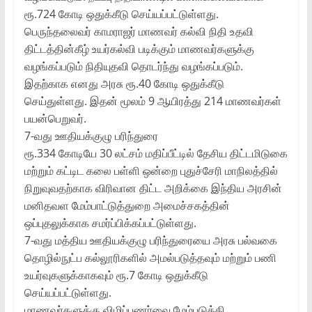
ரூ.724 கோடி ஒதுக்கீடு செய்யப்பட்டுள்ளது.
பெருந்தலைவர் காமராஜர் மாணவர் கல்வி நிதி உதவி
திட்டத்தின்கீழ் உயர்கல்வி படிக்கும் மாணவர்களுக்கு
வழங்கப்படும் நிதியுதவி தொடர்ந்து வழங்கப்படும்.
இதற்காக எனது அரசு ரூ.40 கோடி ஒதுக்கீடு
செய்துள்ளது. இதன் மூலம் 9 ஆயிரத்து 214 மாணவர்கள்
பயன்பெறுவர்.
7-வது ஊதியக்குழு பரிந்துரை
ரூ.334 கோடியே 30 லட்சம் மதிப்பீட்டில் தேசிய திட்டமிடுகை
மற்றும் கட்டிட கலை பள்ளி ஒன்றை புதுச்சேரி மாநிலத்தில்
நிறுவுவதற்காக விரிவான திட்ட அறிக்கை இந்திய அரசின்
மனிதவள மேம்பாட்டுத்துறை அமைச்சகத்தின்
ஒப்புதலுக்காக சமர்ப்பிக்கப்பட்டுள்ளது.
7-வது மத்திய ஊதியக்குழு பரிந்துரையை அரசு பல்வகை
தொழில்நுட்ப கல்லூரிகளில் அமல்படுத்தவும் மற்றும் பணி
உயர்வுகளுக்காகவும் ரூ.7 கோடி ஒதுக்கீடு
செய்யப்பட்டுள்ளது.
மாணவர்களுக்கு விழிப்புணர்வை மேம்படுத்தி