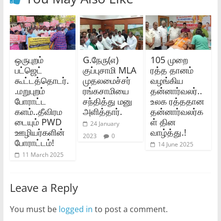
ஒருபுறம்
G.நேரு(எ)
105 முறை
பட்ஜெட்
குப்புசாமி MLA
ரத்த தானம்
கூட்டத்தொடர்.
முதலமைச்சர்
வழங்கிய
.மறுபுறம்
ரங்கசாமியை
தன்னார்வலர்..
போராட்ட
சந்தித்து மனு
உலக ரத்ததான
களம்..தீவிரம
அளித்தார்.
தன்னார்வலர்க
டையும் PWD
ள் தின
24 January
ஊழியர்களின்
வாழ்த்து.!
2023
0
போராட்டம்!
14 June 2025
11 March 2025
Leave a Reply
You must be
logged in
to post a comment.