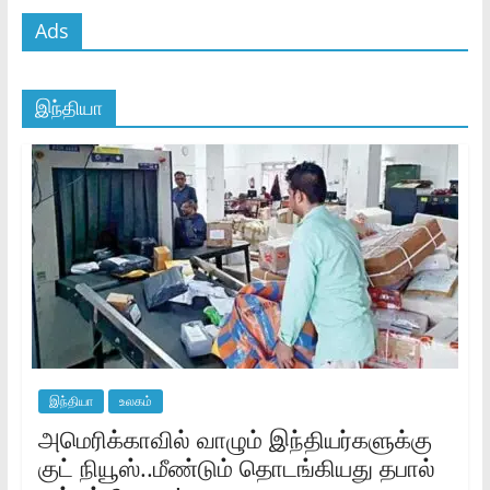
Ads
இந்தியா
இந்தியா
உலகம்
அமெரிக்காவில் வாழும் இந்தியர்களுக்கு
குட் நியூஸ்..மீண்டும் தொடங்கியது தபால்