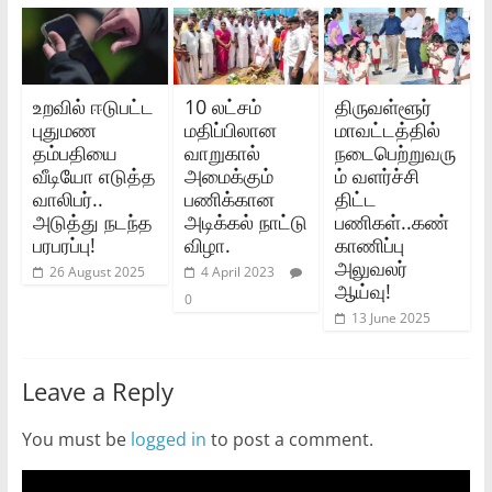
உறவில் ஈடுபட்ட
10 லட்சம்
திருவள்ளூர்
புதுமண
மதிப்பிலான
மாவட்டத்தில்
தம்பதியை
வாறுகால்
நடைபெற்றுவரு
வீடியோ எடுத்த
அமைக்கும்
ம் வளர்ச்சி
வாலிபர்..
பணிக்கான
திட்ட
அடுத்து நடந்த
அடிக்கல் நாட்டு
பணிகள்..கண்
பரபரப்பு!
விழா.
காணிப்பு
அலுவலர்
26 August 2025
4 April 2023
ஆய்வு!
0
13 June 2025
Leave a Reply
You must be
logged in
to post a comment.