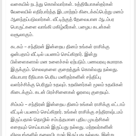
வகையில் நடந்து கொள்வார்கள். உத்தியோகஸ்தர்கள்
வேலையில் எதிர்பார்த்த இடமாற்றம் கிடைக்கப்பெற்று மனம்
ஆனந்தப்படுவார்கள். வீட்டிற்குத் தேவையான ஆடம்பர
பொருட்களை வாங்கி மகிழ்வீர்கள். பழைய கடன்கள்
வசூலாகும்.
கடகம் – சந்திரன் இன்றைய தினம் உங்கள் ராசிக்கு
ஒன்பதாம் வீட்டில் பயணம் செய்கிறார். இன்று
பிள்ளைகளால் மன உளைச்சல் ஏற்படும். பணவரவு சுமாராக
இருக்கும். செலவுகளை குறைத்துக் கொள்வது நல்லது.
வியாபார ரீதியாக பெரிய மனிதர்களின் சந்திப்பு
வளர்ச்சிக்கு பெரிதும் உதவும். உறவினர்கள் மூலம் உதவிகள்
கிடைக்கும். கடன் பிரச்சினைகள் ஓரளவு குறையும்.
சிம்மம் – சந்திரன் இன்றைய தினம் உங்கள் ராசிக்கு எட்டாம்
வீட்டில் பயணம் செய்கிறார். உங்கள் ராசிக்கு சந்திராஷ்டமம்
இருப்பதால் தொழில் சம்பந்தமான புதிய முயற்சிகள்
எதையும் செய்யாமல் இருப்பது நல்லது. மற்றவர்களின்
விஷயங்களில் தலையிடாமல் இருப்பது நல்லது. இன்று