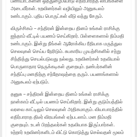
பணியாட்களின் ஒத்துழைப்போடு எதிர்பார்த்த லாபங்களை
அடைவீர்கள். உறவினர்கள் வழியிலும் அனுகூலம்
உண்டாகும். புதிய பொருட்கள் வீடு வந்து சேரும்.
விருச்சிகம் – சந்திரன் இன்றைய தினம் உங்கள் ராசிக்கு
ஐந்தாம் வீட்டில் பயணம் செய்கிறார். பிள்ளைகளால் நிம்மதி
உண்டாகும். இன்று நீங்கள் ஆரோக்கிய ரீதியாக மருத்துவ
செலவுகள் செய்ய நேரிடும். சுபகாரிய முயற்சிகளில் சற்று
சிந்தித்து செயல்படுவது நல்லது. உறவினர்கள் உதவியால்
பொருளாதார நெருக்கடிகள் குறையும். நண்பர்களின்
சந்திப்பு மனதிற்கு சந்தோஷத்தை தரும். பயணங்களால்
அனுகூலம் ஏற்படும்.
தனுசு – சந்திரன் இன்றைய தினம் உங்கள் ராசிக்கு
நான்காம் வீட்டில் பயணம் செய்கிறார். இன்று குடும்பத்தில்
வரவை காட்டிலும் செலவுகள் அதிகமாகும். வியாபாரத்தில்
எதிர்பாராத திடீர் விரயங்கள் ஏற்படலாம். மன நிம்மதி
குறையும். உடன் பிறந்தவர்கள் உதவியாக இருப்பார்கள்.
உற்றார் உறவினர்களிடம் விட்டு கொடுத்து செல்வதன் மூலம்