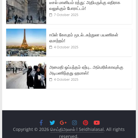
டீசல் மானியம் ரத்து: அதிபருக்கு எதிராக
வலுக்கும் போராட்டம்!
7 October 2025
ஈபிள் கோபுரம் மூடல்..சுற்றுலா பயணிகள்
ஏமாற்றம்!
4 October 2025
அமைதி ஒப்பந்தம் ஏற்பு.. அமெரிக்காவுக்கு
அடிபணிந்தது ஹமாஸ்!
4 October 2025
Copyright © 2026
செய்திஅலசல் l Seidhialasal
. All rights
reserved.