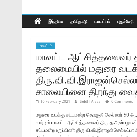
இந்தியா
தமிழ்நாடு
மாவட்டம்
புதுச்சேரி
மாவட்டம்
மாவட்ட ஆட்சித்தலைவர்‌ 
தலைமையில்‌ மதுரை வடக்கு
திரு.வி.வி.இராஜன்செல்லப்
சாலையினை திறந்து வைத்த
16 February 2021
Seidhi Alasal
0 Comments
மதுரை வடக்கு சட்டமன்ற தொகுதி செல்லார்‌ 50 அடி 
வார்டில்‌ மாவட்ட ஆட்சித்தலைவர்‌ திரு.த.அன்பழகன
சட்டமன்ற உறுப்பினா்‌ திரு.வி.வி.இராஜன்செல்லப்பா