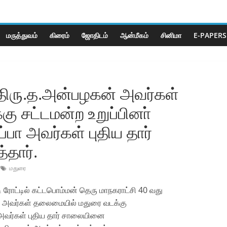
மருத்துவம்
கிரைம்
ஜோ‌திட‌ம்
ஆன்மீகம்
சினிமா
E-PAPERS
திரு.த.அன்பழகன்‌ அவர்கள்‌
 சட்டமன்ற உறுப்பினா்‌
பா அவர்கள்‌ புதிய தார்‌
ார்‌.
மதுரை
ரோட்டில்‌ கட்டபொம்மன்‌ தெரு மாநகராட்சி 40 வது
்‌ அவர்கள்‌ தலைமையில்‌ மதுரை வடக்கு
 அவர்கள்‌ புதிய தார்‌ சாலையினை