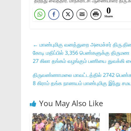
திறந்து வைத்தார்‌. மாநகராட்சி ஆணையாளர்‌ திரு.சு.வ
0
Shares
←
மாண்புமிகு வனத்துறை அமைச்சர்‌ திரு.திண்டு
கோடி மதிப்பில்‌ 3,356 பெண்களுக்கு திருமண நித
27 கிலா தங்கம்‌ வழங்கும்‌ பணியை துவக்கி வை
திருவண்ணாமலை மாவட்டத்தில் 2742 பெண்களு
8 கிராம் தங்க நாணயம் மாண்புமிகு இந்து 
You May Also Like