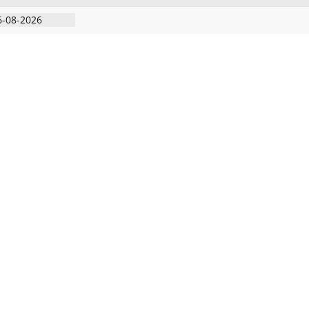
6-08-2026
ிரடி பேட்டிஒரு
றவாளி, சார்பு
ுட்பத்துடன்
தியில்