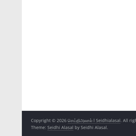
Copyright © 2026
செய்திஅலசல் l Seidhialasal
. All ri
Theme:
Seidhi Alasal
by Seidhi Alasal.