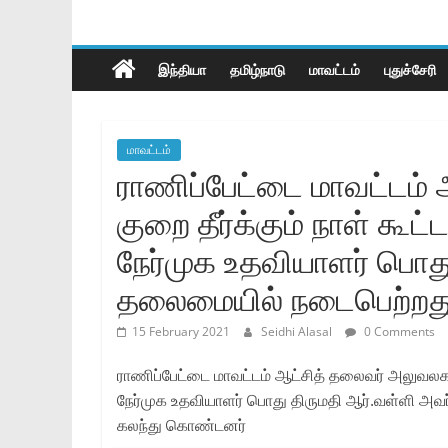
இந்தியா
தமிழ்நாடு
மாவட்டம்
புதுச்சேரி
மாவட்டம்
ராணிப்பேட்டை மாவட்டம்
குறை தீர்க்கும் நாள் கூ
நேர்முக உதவியாளர் பொது
தலைமையில் நடைபெற்றத
15 February 2021
Seidhi Alasal
0 Comments
ராணிப்பேட்டை மாவட்டம் ஆட்சித் தலைவர் அலுவலக ம
நேர்முக உதவியாளர் பொது திருமதி ஆர்.வள்ளி அவ
கலந்து கொண்டனர்