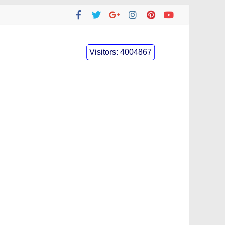
Visitors:
4004867