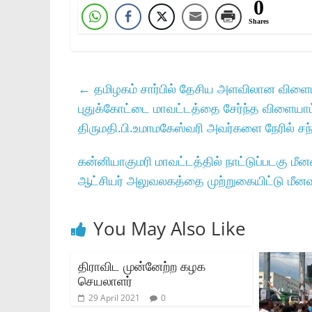
0
Shares
←
தமிழகம்‌ சார்பில்‌ தேசிய அளவிலான விளைய
புதுக்கோட்டை மாவட்டத்தை சேர்ந்த விளையாட்டு
திருமதி.பி.உமாமகேஸ்வரி அவர்களை நேரில்‌ சந்தி
கன்னியாகுமரி மாவட்டத்தில் நாட்டுப்படகு 
ஆட்சியர் அலுவலகத்தை முற்றுகையிட்டு மீ
You May Also Like
திராவிட முன்னேற்ற கழக
செயலாளர்
29 April 2021
0