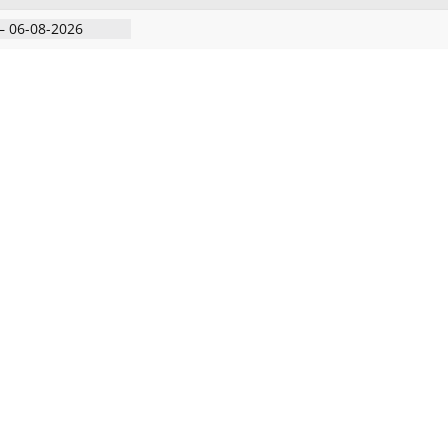
– 06-08-2026
 அதிரடி பேட்டிஒரு
குற்றவாளி, சார்பு
ல்நுட்பத்துடன்
பகுதியில்