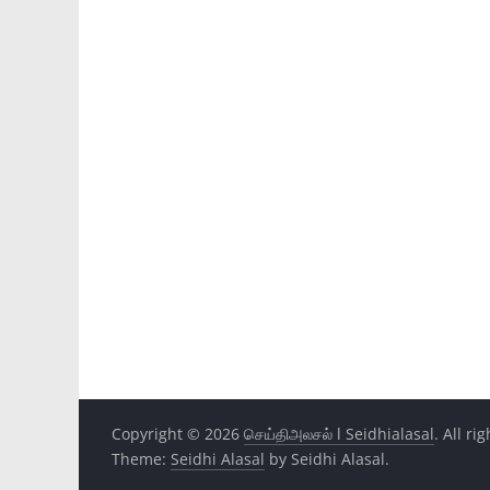
Copyright © 2026
செய்திஅலசல் l Seidhialasal
. All ri
Theme:
Seidhi Alasal
by Seidhi Alasal.