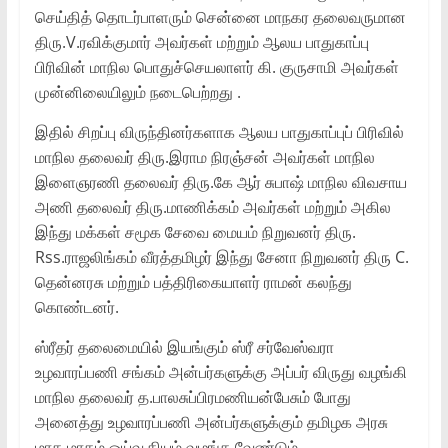
செய்தித் தொடர்பாளரும் சென்னை மாநகர தலைவருமான
திரு.V.ரவிக்குமார் அவர்கள் மற்றும் ஆலய பாதுகாப்பு
பிரிவின் மாநில பொதுச்செயலாளர் கி. குருசாமி அவர்கள்
முன்னிலையிலும் நடைபெற்றது .
இதில் சிறப்பு விருந்தினர்களாக ஆலய பாதுகாப்புப் பிரிவில்
மாநில தலைவர் திரு.இராம நிரஞ்சன் அவர்கள் மாநில
இளைஞரணி தலைவர் திரு.கே ஆர் சுபாஷ் மாநில விவசாய
அணி தலைவர் திரு.மாணிக்கம் அவர்கள் மற்றும் அகில
இந்து மக்கள் சமூக சேவை மையம் நிறுவனர் திரு.
Rss.ராஜலிங்கம் வீரத்தமிழர் இந்து சேனா நிறுவனர் திரு C.
தென்னரசு மற்றும் பத்திரிகையாளர் ராமன் கலந்து
கொண்டனர்.
ஸ்ரீதர் தலைமையில் இயங்கும் ஸ்ரீ சர்வேஸ்வரா
உழவாரப்பணி சங்கம் அன்பர்களுக்கு அப்பர் விருது வழங்கி
மாநில தலைவர் த.பாலசுப்பிரமணியன்பேசும் போது
அனைத்து உழவாரப்பணி அன்பர்களுக்கும் தமிழக அரசு
மாத மாதம் ஓய்வூதியம் வழங்க வேண்டும்