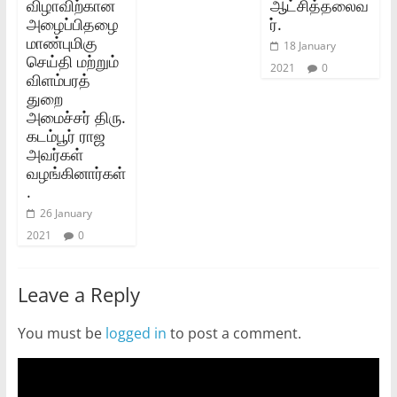
விழாவிற்கான
ஆட்சித்தலைவ
அழைப்பிதழை
ர்‌.
மாண்புமிகு
18 January
செய்தி மற்றும்‌
2021
0
விளம்பரத்‌
துறை
அமைச்சர்‌ திரு.
கடம்பூர்‌ ராஜ
அவர்கள்‌
வழங்கினார்கள்‌
.
26 January
2021
0
Leave a Reply
You must be
logged in
to post a comment.