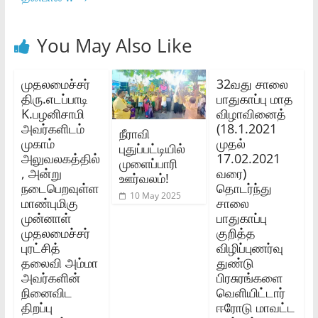
You May Also Like
முதலமைச்சர்‌
32வது சாலை
திரு.எடப்பாடி
பாதுகாப்பு மாத
K.பழனிசாமி
விழாவினைத்‌
அவர்களிடம்‌
(18.1.2021
நீராவி
முகாம்‌
முதல்‌
புதுப்பட்டியில்
அலுவலகத்தில்‌
17.02.2021
முளைப்பாரி
, அன்று
வரை)
ஊர்வலம்!
நடைபெறவுள்ள
தொடர்ந்து
10 May 2025
மாண்புமிகு
சாலை
முன்னாள்‌
பாதுகாப்பு
முதலமைச்சர்‌
குறித்த
புரட்சித்‌
விழிப்புணர்வு
தலைவி அம்மா
துண்டு
அவர்களின்‌
பிரசுரங்களை
நினைவிட
வெளியிட்டார்‌
திறப்பு
ஈரோடு மாவட்ட