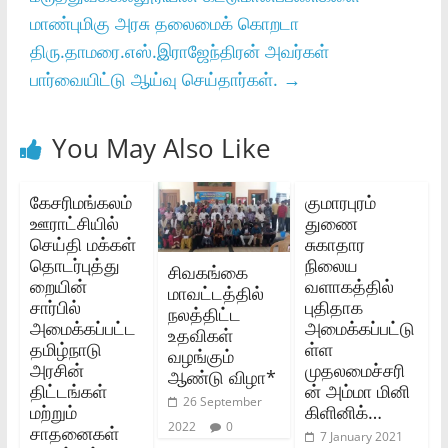
மாண்புமிகு அரசு தலைமைக்‌ கொறடா
திரு.தாமரை.எஸ்‌.இராஜேந்திரன்‌ அவர்கள்‌
பார்வையிட்டு ஆய்வு செய்தார்கள்‌.
→
You May Also Like
கேசரிமங்கலம்‌
குமாரபுரம்
ஊராட்சியில்‌
துணை
செய்தி மக்கள்‌
சுகாதார
தொடர்புத்து
நிலைய
சிவகங்கை
றையின்‌
வளாகத்தில்
மாவட்டத்தில்
சார்பில்‌
புதிதாக
நலத்திட்ட
அமைக்கப்பட்ட
அமைக்கப்பட்டு
உதவிகள்
தமிழ்நாடு
ள்ள
வழங்கும்
அரசின்‌
முதலமைச்சரி
ஆண்டு விழா*
திட்டங்கள்‌
ன் அம்மா மினி
26 September
மற்றும்‌
கிளினிக்…
2022
0
சாதனைகள்‌
7 January 2021