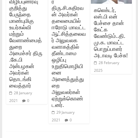
விழிப்புணர்வு
ர்‌
குறித்து
திரு.சி.கதிரவ
கலெக்டர்,
பேருந்தை
ன் அவர்கள்‌
எஸ்.பி என்
மாண்புமிகு
தலைமையில்‌
பேச்சை தான்
உயர்கல்வி
ஈரோடு மாவட்ட
கேட்க
மற்றும்‌
ஆட்சித்தலைவ
வேண்டும்..தி.
வேளாண்மைத்
ர்‌ அலுவலக
மு.க. மாவட்ட
துறை
வளாகத்தில்‌
பொறுப்பாளர்
அமைச்சர்‌ திரு
தீண்டாமை
அடாவடி பேச்சு!
.கே.பி
ஒழிப்பு
28 February
அன்பழகன்‌
உறுதிமொழியி
2025
அவர்கள்‌
னை
தொடங்கி
அனைத்துத்து
வைத்தார்‌
றை
அலுவலர்கள்‌
28 January
ஏற்றுக்கொண்
2021
0
டனர்‌.
29 January
2021
0