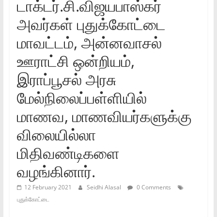
டாக்டர்‌.சி.விஜயபாஸ்கர்‌
அவர்கள்‌ புதுக்கோட்டை
மாவட்டம்‌, அன்னவாசல்‌
ஊராட்சி ஒன்றியம்‌,
இராப்பூசல்‌ அரசு
மேல்நிலைப்பள்ளியில்‌
மாணவ, மாணவியர்களுக்கு
விலையில்லா
மிதிவண்டிகளை
வழங்கினார்‌.
12 February 2021
Seidhi Alasal
0 Comments
புதுக்கோட்டை