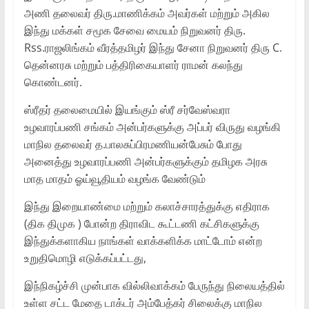
அணி தலைவர் திரு.மாணிக்கம் அவர்கள் மற்றும் அகில
இந்து மக்கள் சமூக சேவை மையம் நிறுவனர் திரு.
Rss.ராஜலிங்கம் வீரத்தமிழர் இந்து சேனா நிறுவனர் திரு C.
தென்னரசு மற்றும் பத்திரிகையாளர் ராமன் கலந்து
கொண்டனர்.
ஸ்ரீதர் தலைமையில் இயங்கும் ஸ்ரீ சர்வேஸ்வரா
உழவாரப்பணி சங்கம் அன்பர்களுக்கு அப்பர் விருது வழங்கி
மாநில தலைவர் த.பாலசுப்பிரமணியன்பேசும் போது
அனைத்து உழவாரப்பணி அன்பர்களுக்கும் தமிழக அரசு
மாத மாதம் ஓய்வூதியம் வழங்க வேண்டும்
இந்து இறையாண்மை மற்றும் கலாச்சாரத்துக்கு எதிராக
(திக திமுக ) போன்ற திராவிட கூட்டணி கட்சிகளுக்கு
இந்துக்களாகிய நாங்கள் வாக்களிக்க மாட்டோம் என்ற
உறுதிமொழி எடுக்கப்பட்டது,
இந்நிகழ்ச்சி முன்பாக வில்லிவாக்கம் பேருந்து நிலையத்தில்
உள்ள சட்ட மேதை டாக்டர் அம்பேத்கர் சிலைக்கு மாநில