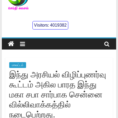
செய்திஅலசல்
l
Visitors:
4019382
Seidhialasal
Tamil
Online
NewsPaper
மாவட்டம்
இந்து அரசியல் விழிப்புணர்வு
கூட்டம் அகில பாரத இந்து
மகா சபா சார்பாக சென்னை
வில்லிவாக்கத்தில்
நடைபெற்றது.