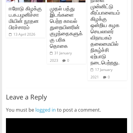
முன்னிட்டு
ஈரோடு கிழக்கு
முதல் பத்து
கீரப்பாளையம்
ப.க.பழனிச்சா
இடங்களை
கிழக்கு
மியின் நூதன
பெற்ற காவல்
ஒன்றிய கழக
பிரச்சாரம்
துறையினரின்
செயலாளர்
குழந்தைகளுக்
13 April 2026
விநாயகம்
கு பரிசு
தலைமையில்
தொகை
நிகழ்ச்சி
31 January
ஏற்பாடு
2023
0
நடைபெற்றது.
17 January
2021
0
Leave a Reply
You must be
logged in
to post a comment.