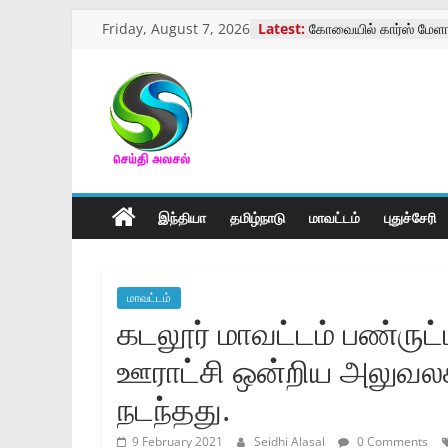
Skip
Friday, August 7, 2026
Latest:
கோவையில் கார்ஸ் மேளா
to
கைம்பெண்கள்,ஆதரவற
பெண்கள்,பேரிளம் பெண
content
வாரியசிறப்பு முகாம்
திருத்தணி முருகன் கோய
செய்திஅலசல்
விழாக்கோலம்
கோவையில் தாய்ப்பால் கு
விழிப்புணர்வு
l
கோவையில் பாரா கிரிக்க
இந்தியா
தமிழ்நாடு
மாவட்டம்
புதுச்சேரி
Seidhialasal
Tamil
மாவட்டம்
Online
கடலூர் மாவட்டம் பண்ரு
NewsPaper
ஊராட்சி ஒன்றிய அலுவலகத
நடந்தது.
9 February 2021
Seidhi Alasal
0 Comments