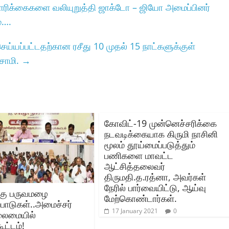
ோரிக்கைகளை வலியுறுத்தி ஜாக்டோ – ஜியோ அமைப்பினர்
்….
 செய்யப்பட்டதற்கான ரசீது 10 முதல்‌ 15 நாட்களுக்குள்‌
ிசாமி.
→
கோவிட்-19 முன்னெச்சரிக்கை
நடவடிக்கையாக கிருமி நாசினி
மூலம் தூய்மைப்படுத்தும்
பணிகளை மாவட்ட
ஆட்சித்தலைவர்
திருமதி.த.ரத்னா, அவர்கள்
நேரில் பார்வையிட்டு, ஆய்வு
கு பருவமழை
மேற்கொண்டார்கள்.
்பாடுகள்..அமைச்சர்
17 January 2021
0
லைமையில்
ூட்டம்!