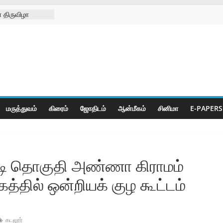
 திருவிழா
்ற
்கள் நல
ிலில்
றித்து
ெட் போட்டிகள்
மருத்துவம்
கிரைம்
ஜோ‌திட‌ம்
ஆன்மீகம்
சினிமா
E-PAPERS
ட்டி தொகுதி அண்ணா கிராமம்
்தில் ஒன்றியக் குழ கூட்டம்
கடலூர்