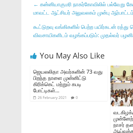
←
கன்னியாகுமரி நாகர்கோவிலில் பல்வேறு க
மாவட்ட ஆட்சியர் அலுவலகம் முன்பு ஆர்பாட்டம
கூட்டுறவு வங்கிகளில்‌ பெற்ற பயிர்கடன்‌ ரத்து
விவசாயிகளிடம்‌ வழங்கப்படும்‌: முதல்வர்‌ பழன
You May Also Like
ஜெயலலிதா அவர்களின் 73 வது
பிறந்த நாளை முன்னிட்டு
கிரிக்கெட் மற்றும் கபடி
போட்டிகள்…
26 February 2021
0
வடகிழக்
முன்னேற
நாசர் த
ஆய்வுக்க