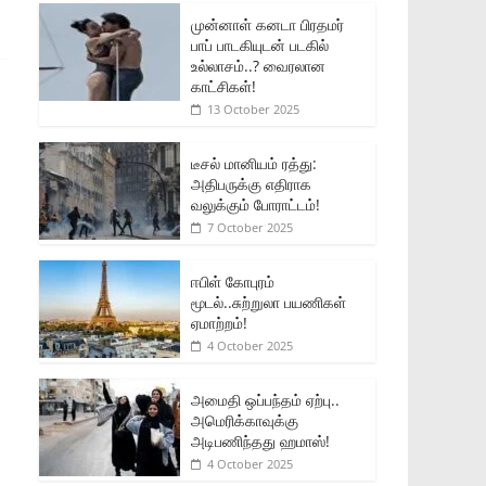
முன்னாள் கனடா பிரதமர்
பாப் பாடகியுடன் படகில்
உல்லாசம்..? வைரலான
காட்சிகள்!
13 October 2025
டீசல் மானியம் ரத்து:
அதிபருக்கு எதிராக
வலுக்கும் போராட்டம்!
7 October 2025
ஈபிள் கோபுரம்
மூடல்..சுற்றுலா பயணிகள்
ஏமாற்றம்!
4 October 2025
அமைதி ஒப்பந்தம் ஏற்பு..
அமெரிக்காவுக்கு
அடிபணிந்தது ஹமாஸ்!
4 October 2025