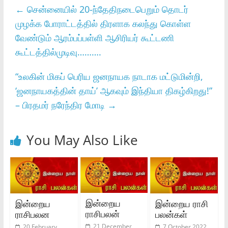
←
சென்னையில் 20-ந்தேதிநடைபெறும் தொடர்
முழக்க போராட்டத்தில் திரளாக கலந்து கொள்ள
வேண்டும் ஆரம்பப்பள்ளி ஆசிரியர் கூட்டணி
கூட்டத்தில்முடிவு……….
“உலகின் மிகப் பெரிய ஜனநாயக நாடாக மட்டுமின்றி,
‘ஜனநாயகத்தின் தாய்’ ஆகவும் இந்தியா திகழ்கிறது!”
– பிரதமர் நரேந்திர மோடி
→
You May Also Like
இன்றைய
இன்றைய
இன்றைய ராசி
ராசிபலன்
ராசிபலன
பலன்கள்
21 December
20 February
7 October 2022