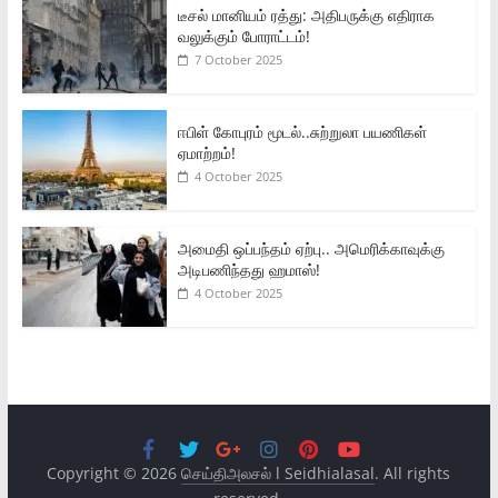
டீசல் மானியம் ரத்து: அதிபருக்கு எதிராக
வலுக்கும் போராட்டம்!
7 October 2025
ஈபிள் கோபுரம் மூடல்..சுற்றுலா பயணிகள்
ஏமாற்றம்!
4 October 2025
அமைதி ஒப்பந்தம் ஏற்பு.. அமெரிக்காவுக்கு
அடிபணிந்தது ஹமாஸ்!
4 October 2025
Copyright © 2026
செய்திஅலசல் l Seidhialasal
. All rights