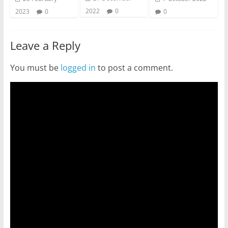
2022
0
2023
0
0
Leave a Reply
You must be
logged in
to post a comment.