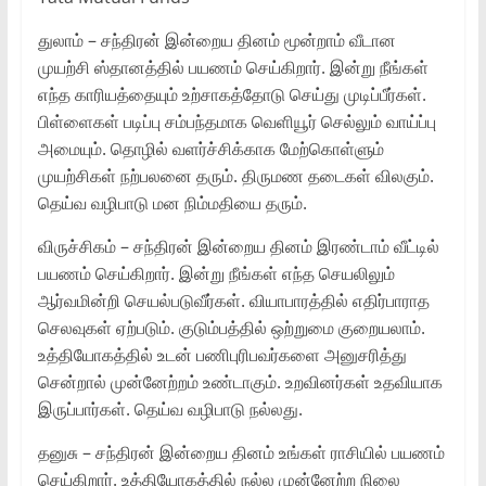
துலாம் – சந்திரன் இன்றைய தினம் மூன்றாம் வீடான
முயற்சி ஸ்தானத்தில் பயணம் செய்கிறார். இன்று நீங்கள்
எந்த காரியத்தையும் உற்சாகத்தோடு செய்து முடிப்பீர்கள்.
பிள்ளைகள் படிப்பு சம்பந்தமாக வெளியூர் செல்லும் வாய்ப்பு
அமையும். தொழில் வளர்ச்சிக்காக மேற்கொள்ளும்
முயற்சிகள் நற்பலனை தரும். திருமண தடைகள் விலகும்.
தெய்வ வழிபாடு மன நிம்மதியை தரும்.
விருச்சிகம் – சந்திரன் இன்றைய தினம் இரண்டாம் வீட்டில்
பயணம் செய்கிறார். இன்று நீங்கள் எந்த செயலிலும்
ஆர்வமின்றி செயல்படுவீர்கள். வியாபாரத்தில் எதிர்பாராத
செலவுகள் ஏற்படும். குடும்பத்தில் ஒற்றுமை குறையலாம்.
உத்தியோகத்தில் உடன் பணிபுரிபவர்களை அனுசரித்து
சென்றால் முன்னேற்றம் உண்டாகும். உறவினர்கள் உதவியாக
இருப்பார்கள். தெய்வ வழிபாடு நல்லது.
தனுசு – சந்திரன் இன்றைய தினம் உங்கள் ராசியில் பயணம்
செய்கிறார். உத்தியோகத்தில் நல்ல முன்னேற்ற நிலை