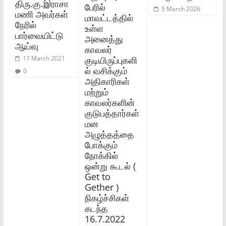
திரு.கு.இராசா
பேரில்
5 March 2026
மணி அவர்கள்‌
மாவட்டத்தில்
நேரில்‌
உள்ள
பார்வையிட்டு
அனைத்து
ஆய்வு
காவலர்
குடியிருப்புகளி
17 March 2021
ல் வசிக்கும்
0
அதிகாரிகள்
மற்றும்
காவலர்களின்
குடுபத்தார்கள்
மன
அழுத்தத்தை
போக்கும்
நோக்கில்
ஒன்று கூடல் (
Get to
Gether )
நிகழ்ச்சிகள்
கடந்த
16.7.2022