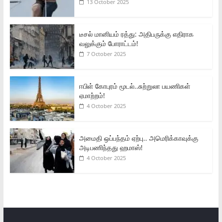
13 October 2025
டீசல் மானியம் ரத்து: அதிபருக்கு எதிராக
வலுக்கும் போராட்டம்!
7 October 2025
ஈபிள் கோபுரம் மூடல்..சுற்றுலா பயணிகள்
ஏமாற்றம்!
4 October 2025
அமைதி ஒப்பந்தம் ஏற்பு.. அமெரிக்காவுக்கு
அடிபணிந்தது ஹமாஸ்!
4 October 2025