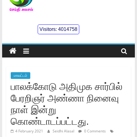
செய்திஅலசல்
l
Visitors:
4014758
Seidhialasal
Tamil
Online
NewsPaper
மாவட்டம்
பாலக்கோடு அதிமுக சார்பில்
பேரறிஞர் அண்ணா நினைவு
நாள் இன்று
கொண்டாடப்பட்டது.
4 February 2021
Seidhi Alasal
0 Comments