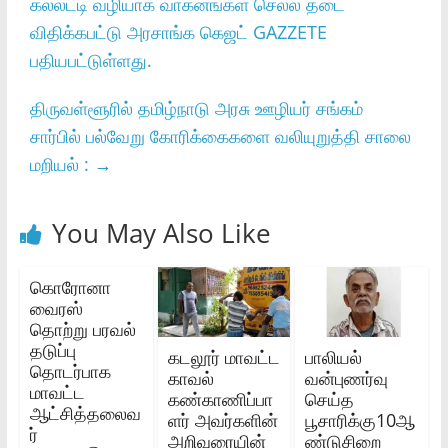
கல்லட்டி வழியாக வாகனங்கள் செல்ல தடை
விதிக்கபட்டு அரசாங்க கெஜட் GAZZETE
பதியபட்டுள்ளது.
திருவள்ளூரில் தமிழ்நாடு அரசு ஊழியர் சங்கம்
சார்பில் பல்வேறு கோரிக்கைகளை வலியுறுத்தி சாலை
மறியல் :
→
You May Also Like
கொரோனா
வைரஸ்‌
தொற்று பரவல்‌
தடுப்பு
கடலூர் மாவட்ட
பாலியல்
தொடர்பாக
காவல்
வன்புணர்வு
மாவட்ட
கண்காணிப்பா
செய்த
ஆட்சித்தலைவ
ளர் அவர்களின்
பூசாரிக்கு10ஆ
ர்‌
அறிவுரையின்
ண்டுசிறை