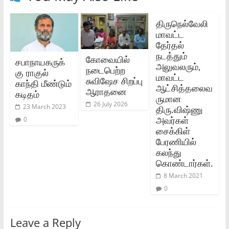
திருநெல்வேலி
மாவட்ட
தேர்தல்‌
நடத்தும்‌
கோவையில்
சபாநாயகருக்
அலுவலரும்‌,
நடைபெற்ற
கு ராகுல்
மாவட்ட
சுவிஷேச சிறப்பு
காந்தி மீண்டும்
ஆட்சித்தலைவ
ஆராதனை
கடிதம்
ருமான
26 July 2026
23 March 2023
திரு.விஷ்ணு
அவர்கள்
0
சைக்கிள்‌
பேரணியில்‌
கலந்து
கொண்டார்கள்‌.
8 March 2021
0
Leave a Reply