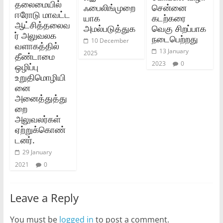
தலைமையில்‌
ஃபைலிங்முறை
சென்னை
ஈரோடு மாவட்ட
யாக
கடற்கரை
ஆட்சித்தலைவ
அமல்படுத்துக
வெகு சிறப்பாக
ர்‌ அலுவலக
நடைபெற்றது
10 December
வளாகத்தில்‌
13 January
2025
தீண்டாமை
2023
0
ஒழிப்பு
உறுதிமொழியி
னை
அனைத்துத்து
றை
அலுவலர்கள்‌
ஏற்றுக்கொண்
டனர்‌.
29 January
2021
0
Leave a Reply
You must be
logged in
to post a comment.