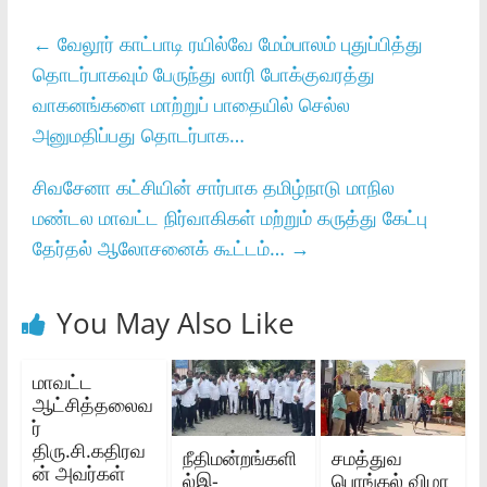
←
வேலூர் காட்பாடி ரயில்வே மேம்பாலம் புதுப்பித்து
தொடர்பாகவும் பேருந்து லாரி போக்குவரத்து
வாகனங்களை மாற்றுப் பாதையில் செல்ல
அனுமதிப்பது தொடர்பாக…
சிவசேனா கட்சியின் சார்பாக தமிழ்நாடு மாநில
மண்டல மாவட்ட நிர்வாகிகள் மற்றும் கருத்து கேட்பு
தேர்தல் ஆலோசனைக் கூட்டம்…
→
You May Also Like
மாவட்ட
ஆட்சித்தலைவ
ர்‌
திரு.சி.கதிரவ
நீதிமன்றங்களி
சமத்துவ
ன் அவர்கள்‌
ல்இ-
பொங்கல் விழா