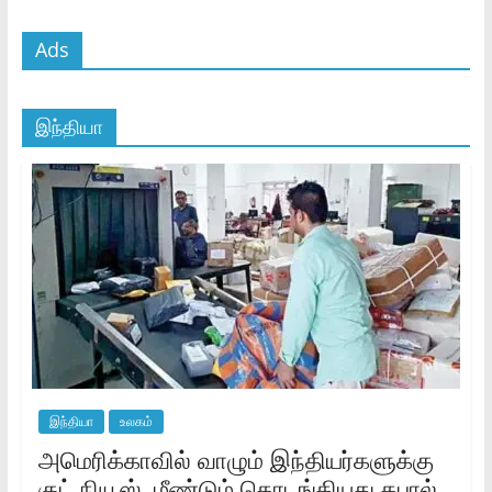
Ads
இந்தியா
இந்தியா
உலகம்
அமெரிக்காவில் வாழும் இந்தியர்களுக்கு
குட் நியூஸ்..மீண்டும் தொடங்கியது தபால்