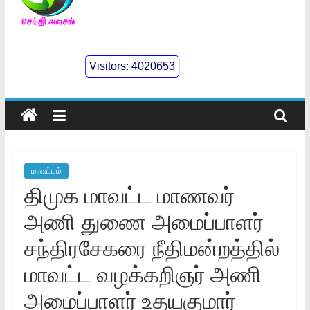
செய்திஅலசல்
l
Visitors:
4020653
Seidhialasal
Tamil
Online
NewsPaper
மாவட்டம்
திமுக மாவட்ட மாணவர்
அணி துணை அமைப்பாளர்
சந்திரசேகரை நீதிமன்றத்தில்
மாவட்ட வழக்கறிஞர் அணி
அமைப்பாளர் உதயகுமார்