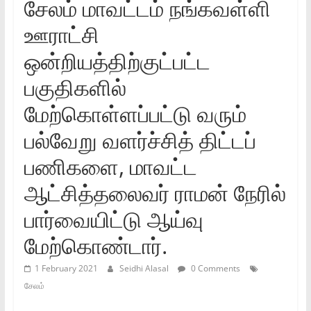
சேலம் மாவட்டம் நங்கவள்ளி
ஊராட்சி
ஒன்றியத்திற்குட்பட்ட
பகுதிகளில்
மேற்கொள்ளப்பட்டு வரும்
பல்வேறு வளர்ச்சித் திட்டப்
பணிகளை, மாவட்ட
ஆட்சித்தலைவர் ராமன் நேரில்
பார்வையிட்டு ஆய்வு
மேற்கொண்டார்.
1 February 2021
Seidhi Alasal
0 Comments
சேலம்