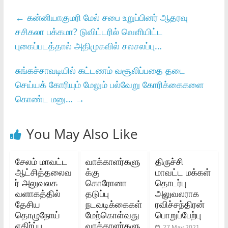
←
கன்னியாகுமரி மேல் சபை உறுப்பினர் ஆதரவு
சசிகலா பக்கமா? டுவிட்டரில் வெளியிட்ட
புகைப்படத்தால் அதிமுகவில் சலசலப்பு…
சுங்கச்சாவடியில் கட்டணம் வசூலிப்பதை தடை
செய்யக் கோரியும் மேலும் பல்வேறு கோரிக்கைகளை
கொண்ட மனு…
→
You May Also Like
சேலம் மாவட்ட
வாக்காளர்களு
திருச்சி
ஆட்சித்தலைவ
க்கு
மாவட்ட மக்கள்
ர் அலுவலக
கொரோனா
தொடர்பு
வளாகத்தில்
தடுப்பு
அலுவலராக
தேசிய
நடவடிக்கைகள்
ரவிச்சந்திரன்
தொழுநோய்
மேற்கொள்வது
பொறுப்பேற்பு
எதிர்ப்பு
வாக்காளர்களு
27 May 2021