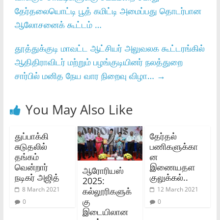
தேர்தலையொட்டி பூத் கமிட்டி அமைப்பது தொடர்பான
ஆலோசனைக் கூட்டம் …
தூத்துக்குடி மாவட்ட ஆட்சியர்‌ அலுவலக கூட்டரங்கில்‌
ஆதிதிராவிடர்‌ மற்றும்‌ பழங்குடியினர்‌ நலத்துறை
சார்பில்‌ மனித நேய வார நிறைவு விழா…
→
You May Also Like
துப்பாக்கி
தேர்தல்‌
சுடுதலில்
பணிகளுக்கா
தங்கம்
ன
வென்றார்
இணையதள
ஆரோரியஸ்
நடிகர் அஜித்
குலுக்கல்..
2025:
கல்லூரிகளுக்
8 March 2021
12 March 2021
கு
0
0
இடையிலான