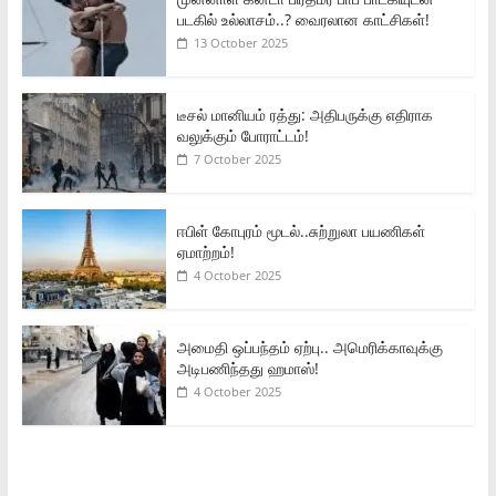
படகில் உல்லாசம்..? வைரலான காட்சிகள்!
13 October 2025
டீசல் மானியம் ரத்து: அதிபருக்கு எதிராக
வலுக்கும் போராட்டம்!
7 October 2025
ஈபிள் கோபுரம் மூடல்..சுற்றுலா பயணிகள்
ஏமாற்றம்!
4 October 2025
அமைதி ஒப்பந்தம் ஏற்பு.. அமெரிக்காவுக்கு
அடிபணிந்தது ஹமாஸ்!
4 October 2025