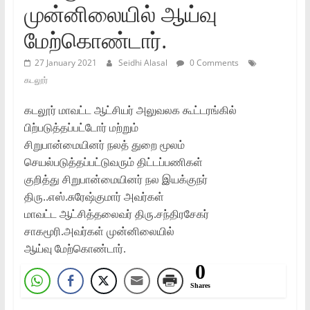
முன்னிலையில்‌ ஆய்வு
மேற்கொண்டார்‌.
27 January 2021
Seidhi Alasal
0 Comments
கடலூர்
கடலூர்‌ மாவட்ட ஆட்சியர்‌ அலுவலக கூட்டரங்கில்‌
பிற்படுத்தப்பட்டோர்‌ மற்றும்‌
சிறுபான்மையினர்‌ நலத்‌ துறை மூலம்‌
செயல்படுத்தப்பட்டுவரும்‌ திட்டப்பணிகள்‌
குறித்து சிறுபான்மையினர்‌ நல இயக்குநர்‌
திரு..எஸ்‌.சுரேஷ்குமார்‌ அவர்கள்‌
மாவட்ட ஆட்சித்தலைவர்‌ திரு.சந்திரசேகர்‌
சாகமூரி.அவர்கள்‌ முன்னிலையில்‌
ஆய்வு மேற்கொண்டார்‌.
0
Shares