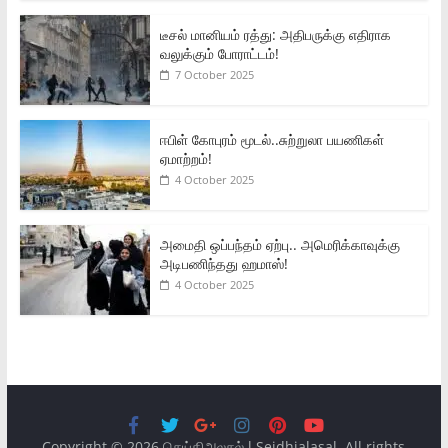
டீசல் மானியம் ரத்து: அதிபருக்கு எதிராக
வலுக்கும் போராட்டம்!
7 October 2025
ஈபிள் கோபுரம் மூடல்..சுற்றுலா பயணிகள்
ஏமாற்றம்!
4 October 2025
அமைதி ஒப்பந்தம் ஏற்பு.. அமெரிக்காவுக்கு
அடிபணிந்தது ஹமாஸ்!
4 October 2025
Copyright © 2026
செய்திஅலசல் l Seidhialasal
. All rights