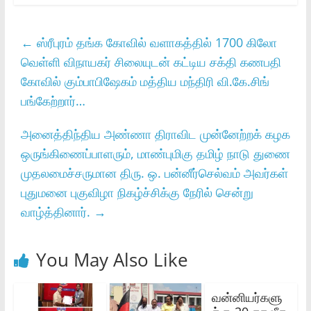
←
ஸ்ரீபுரம் தங்க கோவில் வளாகத்தில் 1700 கிலோ
வெள்ளி விநாயகர் சிலையுடன் கட்டிய சக்தி கணபதி
கோவில் கும்பாபிஷேகம் மத்திய மந்திரி வி.கே.சிங்
பங்கேற்றார்…
அனைத்திந்திய அண்ணா திராவிட முன்னேற்றக்‌ கழக
ஒருங்கிணைப்பாளரும்‌, மாண்புமிகு தமிழ்‌ நாடு துணை
முதலமைச்சருமான திரு. ஒ. பன்னீர்செல்வம்‌ அவர்கள்‌
புதுமனை புகுவிழா நிகழ்ச்சிக்கு நேரில்‌ சென்று
வாழ்த்தினார்‌.
→
You May Also Like
வன்னியர்களு