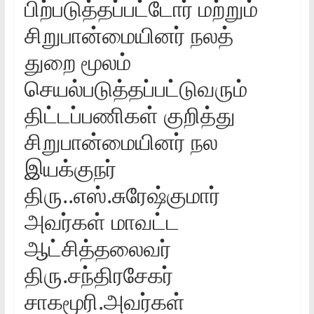
பிற்படுத்தப்பட்டோர்‌ மற்றும்‌
சிறுபான்மையினர்‌ நலத்‌
துறை மூலம்‌
செயல்படுத்தப்பட்டுவரும்‌
திட்டப்பணிகள்‌ குறித்து
சிறுபான்மையினர்‌ நல
இயக்குநர்‌
திரு..எஸ்‌.சுரேஷ்குமார்‌
அவர்கள்‌ மாவட்ட
ஆட்சித்தலைவர்‌
திரு.சந்திரசேகர்‌
சாகமூரி.அவர்கள்‌