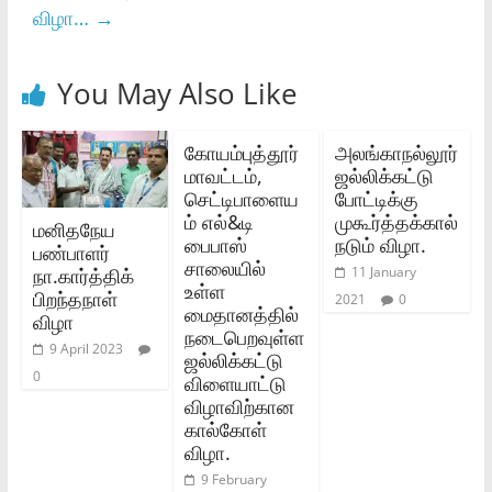
விழா…
→
You May Also Like
கோயம்புத்தூர்‌
அலங்காநல்லூர்
மாவட்டம்‌,
ஜல்லிக்கட்டு
செட்டிபாளைய
போட்டிக்கு
ம்‌ எல்‌&டி
முகூர்த்தக்கால்
மனிதநேய
பைபாஸ்‌
நடும் விழா.
பண்பாளர்
சாலையில்‌
நா.கார்த்திக்
11 January
உள்ள
பிறந்தநாள்
2021
0
மைதானத்தில்‌
விழா
நடைபெறவுள்ள
9 April 2023
ஜல்லிக்கட்டு
0
விளையாட்டு
விழாவிற்கான
கால்கோள்‌
விழா.
9 February