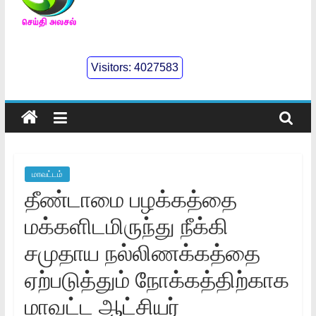
செய்திஅலசல்
l
Visitors:
4027583
Seidhialasal
Tamil
Online
NewsPaper
மாவட்டம்
தீண்டாமை பழக்கத்தை
மக்களிடமிருந்து நீக்கி
சமுதாய நல்லிணக்கத்தை
ஏற்படுத்தும் நோக்கத்திற்காக
மாவட்ட ஆட்சியர்