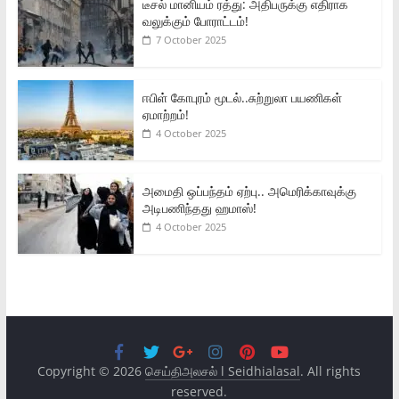
டீசல் மானியம் ரத்து: அதிபருக்கு எதிராக
வலுக்கும் போராட்டம்!
7 October 2025
ஈபிள் கோபுரம் மூடல்..சுற்றுலா பயணிகள்
ஏமாற்றம்!
4 October 2025
அமைதி ஒப்பந்தம் ஏற்பு.. அமெரிக்காவுக்கு
அடிபணிந்தது ஹமாஸ்!
4 October 2025
Copyright © 2026
செய்திஅலசல் l Seidhialasal
. All rights
reserved.