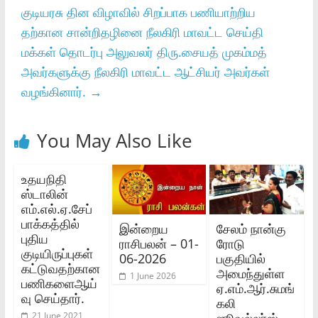
குடியரசு தின விழாவில் சிறப்பாக பணியாற்றிய
தற்கான சான்றிதழினை நீலகிரி மாவட்ட செய்தி
மக்கள் தொடர்பு அலுவலர் திரு.சையத் முகம்மத்
அவர்களுக்கு நீலகிரி மாவட்ட ஆட்சியர் அவர்கள்
வழங்கினார்.
→
You May Also Like
உதயநிதி
ஸ்டாலின்
எம்.எல்.ஏ.சேப்
பாக்கத்தில்
இன்றைய
சேலம் நான்கு
புதிய
ராசிபலன் – 01-
ரோடு
குடியிருப்புகள்
06-2026
பகுதியில்
கட்டுவதற்கான
அமைந்துள்ள
1 June 2026
பணிகளைஆய்
ஏ.எம்.ஆர்.சுமங்
வு செய்தார்.
கலி
ஜூவல்லர்ஸ்
21 June 2021