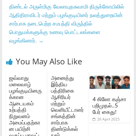
திண்டல்‌ அருள்மிகு வேலாயுதசுவாமி திருக்கோயிலில்‌
ஆதிதிராவிடர்‌ மற்றும்‌ பழங்குடியினர்‌ நலத்துறையின்‌
சார்பாக நடைபெற்ற சமபந்தி விருந்தில்‌
பொதுமக்களுக்கு உணவு பொட்டலங்களை
வழங்கினார்‌.
→
You May Also Like
ஜவ்வாது
அனைத்து
மலைவாழ்
இந்திய
பழங்குடியினரு
பத்திரிகை
க்கான
ஆசிரியர்
4 கிலோ கஞ்சா
ஆடையகம்
மற்றும்
பறிமுதல்..5
உற்பத்தி
வெளியீட்டாளர்
பேர் கைது!
நிறுவனம்
சங்கத்தின்
26 April 2025
அமைப்பதற்கா
சார்பாக
ன பயிற்சி
திண்டுக்கல்
வகுப்பு மாவட்ட
நகர்