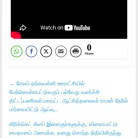
0
Shares
←
சேலம் நங்கவள்ளி ஊராட்சியில்
மேற்கொள்ளபட்டுவரும் பல்வேறு வளர்ச்சி
திட்டப்பணிகள்:மாவட்ட ஆட்சித்தலைவர் ராமன் நேரில்
பார்வையிட்டு ஆய்வு..
கிரிக்கெட்‌ கிளப்‌ இளைஞர்களுக்கு, விளையாட்டு
மைதானம்‌ அமைக்க, தனது சொந்த நிதியிலிருந்து