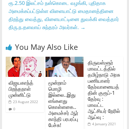
ரூ.2.50 இலட்சம்‌ நன்கொடை வழங்கி, புதிதாக
அமைக்கப்பட்டுள்ள விளையாட்டு மைதானத்தினை
திறந்து வைத்து, விளையாட்டினை துவக்கி வைத்தார்
திரு.ந.தளவாய்‌ சுந்தரம்‌ அவர்கள்.
→
You May Also Like
திருவள்ளூர்
மாவட்டத்தில்
தமிழ்நாடு அரசு
பணியாளர்
விஜயகாந்த்
மூன்றாம்
தேர்வானையத்
பிறந்தநாள்
மொழி
தின் குரூப்-1
முன்னிட்டு
இல்லை..இது
தேர்வு :
எங்களது
23 August 2022
மாவட்ட
கொள்ளகை..
0
ஆட்சியர் நேரில்
அமைச்சர் ஆர்
ஆய்வு :
காந்தி பரபரப்பு
பேச்சு!
4 January 2021