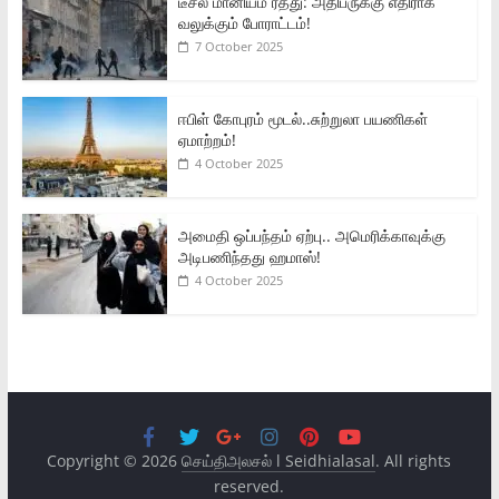
டீசல் மானியம் ரத்து: அதிபருக்கு எதிராக
வலுக்கும் போராட்டம்!
7 October 2025
ஈபிள் கோபுரம் மூடல்..சுற்றுலா பயணிகள்
ஏமாற்றம்!
4 October 2025
அமைதி ஒப்பந்தம் ஏற்பு.. அமெரிக்காவுக்கு
அடிபணிந்தது ஹமாஸ்!
4 October 2025
Copyright © 2026
செய்திஅலசல் l Seidhialasal
. All rights
reserved.