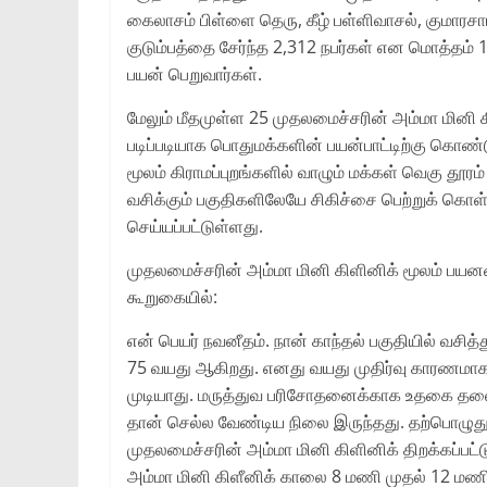
கைலாசம்‌ பிள்ளை தெரு, கீழ்‌ பள்ளிவாசல்‌, குமாரசாம
குடும்பத்தை சேர்ந்த 2,312 நபர்கள்‌ என மொத்தம்‌ 1
பயன்‌ பெறுவார்கள்‌.
மேலும்‌ மீதமுள்ள 25 முதலமைச்சரின்‌ அம்மா மினி க
படிப்படியாக பொதுமக்களின்‌ பயன்பாட்டிற்கு கொண்டு 
மூலம்‌ கிராமப்புறங்களில்‌ வாழும்‌ மக்கள்‌ வெகு தூரம
வசிக்கும்‌ பகுதிகளிலேயே சிகிச்சை பெற்றுக்‌ கொள
செய்யப்பட்டுள்ளது.
முதலமைச்சரின்‌ அம்மா மினி கிளினிக்‌ மூலம்‌ ப
கூறுகையில்‌:
என்‌ பெயர்‌ நவனீதம்‌. நான்‌ காந்தல்‌ பகுதியில்‌ வசித
75 வயது ஆகிறது. எனது வயது முதிர்வு காரணமாக 
முடியாது. மருத்துவ பரிசோதனைக்காக உதகை தல
தான்‌ செல்ல வேண்டிய நிலை இருந்தது. தற்பொழுது
முதலமைச்சரின்‌ அம்மா மினி கிளினிக்‌ திறக்கப்பட்
அம்மா மினி கிளீனிக்‌ காலை 8 மணி முதல்‌ 12 மண