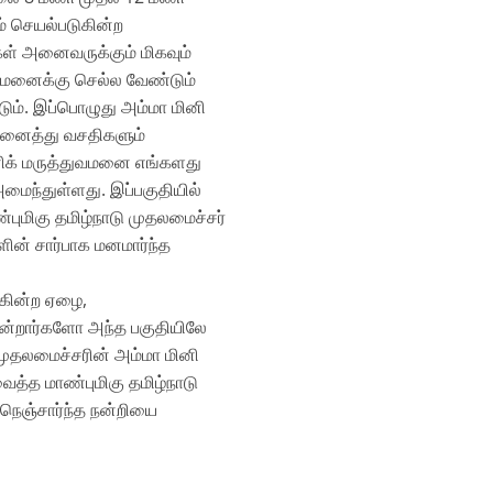
்‌ செயல்படுகின்ற
ள்‌ அனைவருக்கும்‌ மிகவும்‌
வமனைக்கு செல்ல வேண்டும்‌
்டும்‌. இப்பொழுது அம்மா மினி
 அனைத்து வசதிகளும்‌
னிக்‌ மருத்துவமனை எங்களது
மைந்துள்ளது. இப்பகுதியில்‌
ுமிகு தமிழ்நாடு முதலமைச்சர்‌
ளின்‌ சார்பாக மனமார்ந்த
ழ்கின்ற ஏழை,
கின்றார்களோ அந்த பகுதியிலே
முதலமைச்சரின்‌ அம்மா மினி
ைத்த மாண்புமிகு தமிழ்நாடு
‌ நெஞ்சார்ந்த நன்றியை