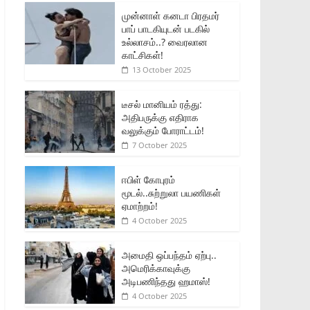
முன்னாள் கனடா பிரதமர்
பாப் பாடகியுடன் படகில்
உல்லாசம்..? வைரலான
காட்சிகள்!
13 October 2025
டீசல் மானியம் ரத்து:
அதிபருக்கு எதிராக
வலுக்கும் போராட்டம்!
7 October 2025
ஈபிள் கோபுரம்
மூடல்..சுற்றுலா பயணிகள்
ஏமாற்றம்!
4 October 2025
அமைதி ஒப்பந்தம் ஏற்பு..
அமெரிக்காவுக்கு
அடிபணிந்தது ஹமாஸ்!
4 October 2025