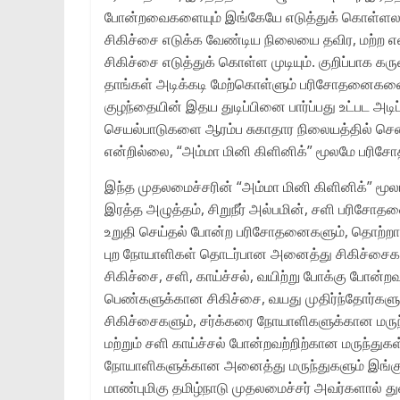
போன்றவைகளையும்‌ இங்கேயே எடுத்துக்‌ கொள்ளல
சிகிச்சை எடுக்க வேண்டிய நிலையை தவிர, மற்ற எ
சிகிச்சை எடுத்துக்‌ கொள்ள முடியும்‌. குறிப்பாக கர
தாங்கள்‌ அடிக்கடி மேற்கொள்ளும்‌ பரிசோதனைகளை
குழந்தையின்‌ இதய துடிப்பினை பார்ப்பது உட்பட அட
செயல்பாடுகளை ஆரம்ப சுகாதார நிலையத்தில்‌ சென்ற
என்றில்லை, “அம்மா மினி கிளினிக்‌” மூலமே பரிசோ
இந்த முதலமைச்சரின்‌ “அம்மா மினி கிளினிக்‌” மூலம
இரத்த அழுத்தம்‌, சிறுநீர்‌ அல்பமின்‌, சளி பரிசோதனை,
உறுதி செய்தல்‌ போன்ற பரிசோதனைகளும்‌, தொற்ற
புற நோயாளிகள்‌ தொடர்பான அனைத்து சிகிச்சைகள
சிகிச்சை, சளி, காய்ச்சல்‌, வயிற்று போக்கு போன்றவ
பெண்களுக்கான சிகிச்சை, வயது முதிர்ந்தோர்கள
சிகிச்சைகளும்‌, சர்க்கரை நோயாளிகளுக்கான மருந்து
மற்றும்‌ சளி காய்ச்சல்‌ போன்றவற்றிற்கான மருந்துகள்
நோயாளிகளுக்கான அனைத்து மருந்துகளும்‌ இங்கு 
மாண்புமிகு தமிழ்நாடு முதலமைச்சர்‌ அவர்களால்‌ து