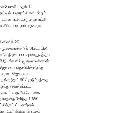
ாலை 8 மணி முதல்‌ 12
ம்‌ பேரூராட்சிகள்‌ மற்றும்‌
மாநகராட்சி மற்றும்‌ நகராட்சி
ெவிலியர்‌ மற்றும்‌ மருத்துவ
கிளினிக்‌ 20
ும்‌ முதலமைச்சரின்‌ அம்மா மினி
ிக்‌ திறக்கப்படவுள்ளது. இதில்‌
3 இடங்களில்‌ முதலமைச்சரின்‌
 ஜெகதளா பகுதியில்‌ திறந்து
்‌ மூலம்‌ ஜெகதளா,
ை சேர்ந்த 1,307 குடும்பத்தை
திறந்து வைக்கப்பட்ட
‌.கைகாட்டி, குயின்சோலை,
ிராமத்தை சேர்ந்த 1,650
சிக்குட்பட்ட காந்தல்‌
மா மினி கிளினிக்‌ மூலம்‌