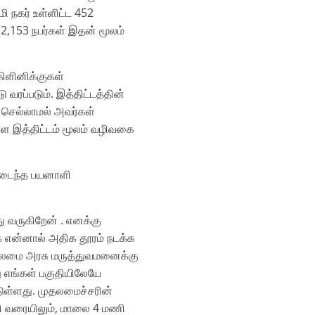
ி நகர்‌ உள்ளிட்ட 452
2,153 நபர்கள்‌ இதன்‌ மூலம்‌
ிளினிக்குகள்‌
வரப்படும்‌. இத்திட்டத்தின்‌
்‌ செல்லாமல்‌ அவர்கள்‌
்ள இத்திட்டம்‌ மூலம்‌ வழிவகை
யனடைந்த பயனாளி
்து வருகிறேன்‌ . எனக்கு
என்னால்‌ அதிக தூரம்‌ நடக்க
ைமை அரசு மருத்துவமனைக்கு
 எங்கள்‌ பகுதியிலேயே
டுள்ளது. முதலமைச்சரின்‌
ி வரையிலும்‌, மாலை 4 மணி