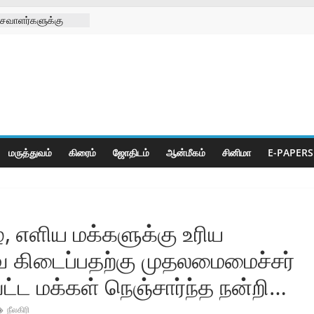
சவாளர்களுக்கு
 சங்க
டு
க்கு செயற்கை கால்
 முனிஸ்வரன்
ிழா
ீடியா சார்பாக
ி
மருத்துவம்
கிரைம்
ஜோ‌திட‌ம்
ஆன்மீகம்
சினிமா
E-PAPERS
ழை, எளிய மக்களுக்கு உரிய
வை கிடைப்பதற்கு முதலமைமைச்சர்‌
ட்ட மக்கள்‌ நெஞ்சார்ந்த நன்றி…
நீலகிரி