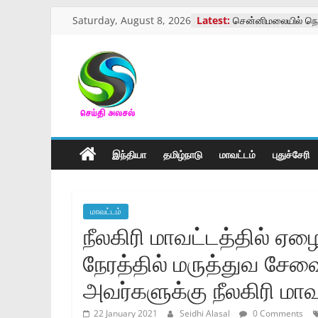
Skip
Saturday, August 8, 2026
Latest:
சென்னிமலையில் நெ
to
மருத்துவ முகாம்
கோவை வருமான வரி
content
ஓய்வூதியர்கள் மாநா
மாற்று திறனாளிகளு
செய்திஅலசல்
அளவீட்டு முகாம்
கோவை காந்திபார்க்
திருக்கோவில் திருவ
l
கோவையில் பாயண்ட் ம
நடைபெற்ற கண்காட்ச
இந்தியா
தமிழ்நாடு
மாவட்டம்
புதுச்சேரி
Seidhialasal
Tamil
மாவட்டம்
Online
நீலகிரி மாவட்டத்தில்‌ ஏ
NewsPaper
நேரத்தில்‌ மருத்துவ சே
அவர்களுக்கு நீலகிரி மாவ
22 January 2021
Seidhi Alasal
0 Comments