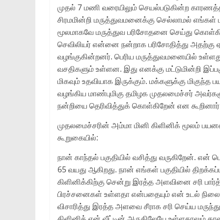
முதல்‌ 7 மணி வரையிலும்‌ செயல்படுகின்ற காரணத்தி
சிரமமின்றி மருத்துவமனைக்கு செல்லாமல்‌ எங்கள்‌ பக
மூலமாகவே மருத்துவ பரிசோதனை செய்து கொள்கிறேன
செவிலியர்‌ என்னை நன்றாக பரிசோதித்து அதற்கு 
வழங்குகின்றனர்‌. பெரிய மருத்துவமனையில்‌ உள்ளத
வசதிகளும்‌ உள்ளன. இது எனக்கு மட்டுமின்றி இப்ப
மிகவும்‌ உதவியாக இருக்கும்‌. மக்களுக்கு மிகுந்
வழங்கிய மாண்புமிகு தமிழக முதலமைச்சர்‌ அவர்கள
நன்றியை தெரிவித்துக்‌ கொள்கிறேன்‌ என கூறினார்‌
முதலமைச்சரின்‌ அம்மா மினி கிளினிக்‌ மூலம்‌ ப
கூறுகையில்‌:
நான்‌ காந்தல்‌ பகுதியில்‌ வசித்து வருகிறேன்‌. என்‌ 
65 வயது ஆகிறது. நான்‌ எங்கள்‌ பகுதியில்‌ திறக்கப
கிளினிக்கிற்கு சென்று இரத்த அளவினை சரி பார்த
பிரச்சனைகள்‌ உள்ளதா என்பதையும்‌ என்‌ உடல்‌ நிலை 
விசாரித்து இரத்த அளவை சீராக சரி செய்ய மருந்து
கிளினிக்‌ என்‌ வீட்டின்‌ அருகிலேயே உள்ளதாலும்‌ 