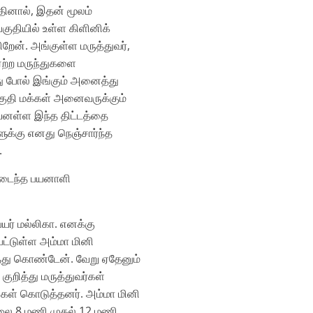
னால்‌, இதன்‌ மூலம்‌
ுதியில்‌ உள்ள கிளினிக்‌
்‌. அங்குள்ள மருத்துவர்‌,
ஏற்ற மருந்துகளை
ு போல்‌ இங்கும்‌ அனைத்து
குதி மக்கள்‌ அனைவருக்கும்‌
த பயனள்ள இந்த திட்டத்தை
ுக்கு எனது நெஞ்சார்ந்த
.
யனடைந்த பயனாளி
பெயர்‌ மல்லிகா. எனக்கு
்பட்டுள்ள அம்மா மினி
்து கொண்டேன்‌. வேறு ஏதேனும்‌
குறித்து மருத்துவர்கள்‌
கள்‌ கொடுத்தனர்‌. அம்மா மினி
காலை 8 மணி முதல்‌ 12 மணி